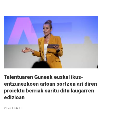
Info
gehiago
Talentuaren Guneak euskal ikus-
entzunezkoen arloan sortzen ari diren
proiektu berriak saritu ditu laugarren
edizioan
2026 EKA 10