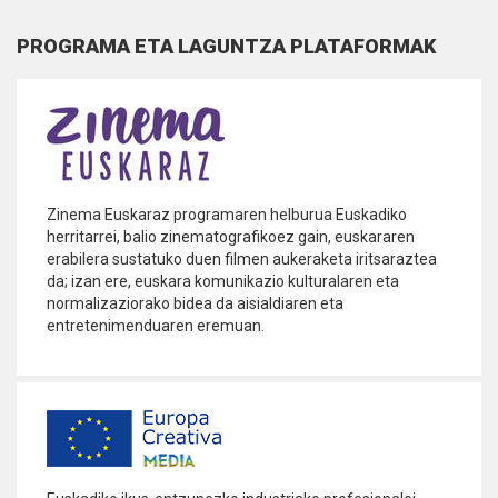
PROGRAMA ETA LAGUNTZA PLATAFORMAK
Info
gehiago
Zinema Euskaraz programaren helburua Euskadiko
herritarrei, balio zinematografikoez gain, euskararen
erabilera sustatuko duen filmen aukeraketa iritsaraztea
da; izan ere, euskara komunikazio kulturalaren eta
normalizaziorako bidea da aisialdiaren eta
entretenimenduaren eremuan.
Info
gehiago