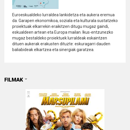
Euroeskualdeko lurraldea lankidetza eta aukera eremua
da. Garapen ekonomikoa, soziala eta kulturala sustatzeko
proiektuak elkarrekin eraikitzen ditugu mugaz gaindi,
eskualdeen artean eta Europa mailan. Ikus-entzunezko
mugaz bestaldeko proiektuek lurraldeak eskaintzen
dituen aukerak erakusten dituzte: eskuragarri dauden
baliabideak elkartzea eta sinergiak garatzea.
FILMAK
FILMAK