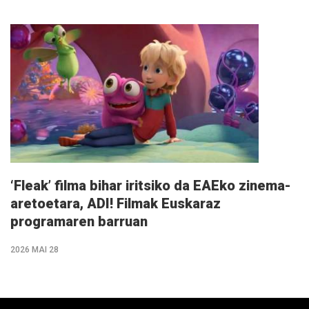
Info
gehiago
‘Fleak’ filma bihar iritsiko da EAEko zinema-
aretoetara, ADI! Filmak Euskaraz
programaren barruan
2026 MAI 28