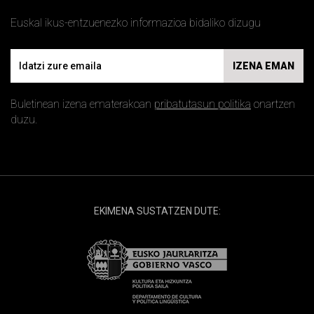
Euskal ikus-entzuenezko informazioa bidaliko dizugu
Email
IZENA EMAN
Buletinean izena ematerakoan
pribatutasun politika
onartzen
duzu.
EKIMENA SUSTATZEN DUTE: