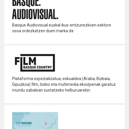
Basque Audiovisual euskal ikus-entzunezkoen sektore
osoa ordezkatzen duen marka da
Info
gehiago
Plataforma espezializatua, eskualdea (Araba, Bizkaia,
Gipuzkoa) film, bideo eta multimedia ekoizpenak garatuz
mundu zabalean sustatzeko helburuarekin.
Info
gehiago