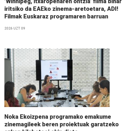
‘Winnipeg, itxaropenaren ontzia’ filma bihar
iritsiko da EAEko zinema-aretoetara, ADI!
Filmak Euskaraz programaren barruan
2026 UZT 09
Info
gehiago
Noka Ekoizpena programako emakume
zinemagileek beren proiektuak garatzeko