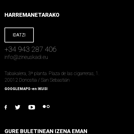
HARREMANETARAKO
IDATZI
+34 943 287 406
info
@
zineuskadi.eu
Tabakalera, 3ª planta. Plaza de las cigarreras, 1.
20012 Donostia / San Sebastián
GOOGLEMAPS-en IKUSI
facebook
twitter
youtube
flickr
GURE BULETINEAN IZENA EMAN