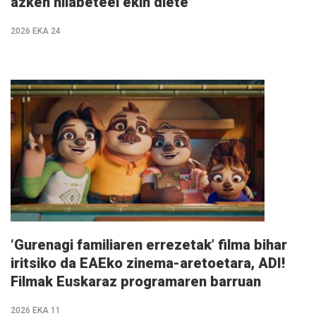
azken hilabeteei ekin diete
2026 EKA 24
Info
gehiago
‘Gurenagi familiaren errezetak’ filma bihar
iritsiko da EAEko zinema-aretoetara, ADI!
Filmak Euskaraz programaren barruan
2026 EKA 11