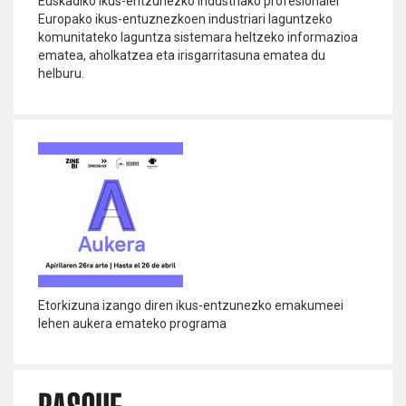
Euskadiko ikus-entzunezko industriako profesionalei
Europako ikus-entuznezkoen industriari laguntzeko
komunitateko laguntza sistemara heltzeko informazioa
ematea, aholkatzea eta irisgarritasuna ematea du
helburu.
Info
gehiago
Etorkizuna izango diren ikus-entzunezko emakumeei
lehen aukera emateko programa
Info
gehiago