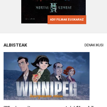
ADI! FILMAK EUSKARAZ
ALBISTEAK
DENAK IKUSI
Info
gehiago