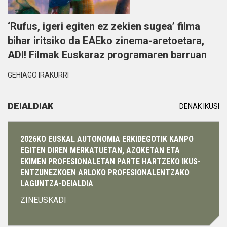
‘Rufus, igeri egiten ez zekien sugea’ filma
bihar iritsiko da EAEko zinema-aretoetara,
ADI! Filmak Euskaraz programaren barruan
GEHIAGO IRAKURRI
DEIALDIAK
DENAK IKUSI
Info
gehiago
2026KO EUSKAL AUTONOMIA ERKIDEGOTIK KANPO
EGITEN DIREN MERKATUETAN, AZOKETAN ETA
EKIMEN PROFESIONALETAN PARTE HARTZEKO IKUS-
ENTZUNEZKOEN ARLOKO PROFESIONALENTZAKO
LAGUNTZA-DEIALDIA
ZINEUSKADI