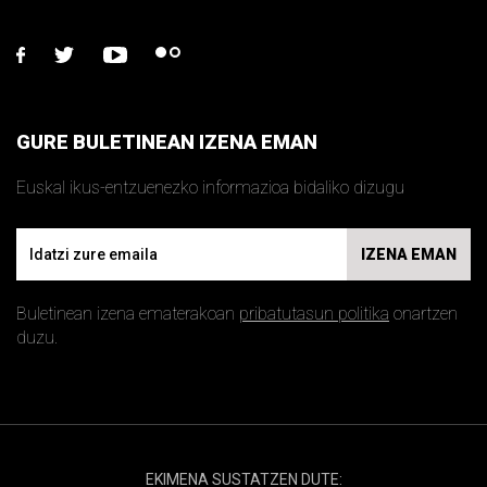
facebook
twitter
youtube
flickr
GURE BULETINEAN IZENA EMAN
Euskal ikus-entzuenezko informazioa bidaliko dizugu
Email
IZENA EMAN
Buletinean izena ematerakoan
pribatutasun politika
onartzen
duzu.
EKIMENA SUSTATZEN DUTE: