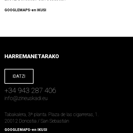
GOOGLEMAPS-en IKUSI
HARREMANETARAKO
IDATZI
+34 943 287 406
info
@
zineuskadi.eu
Tabakalera, 3ª planta. Plaza de las cigarreras, 1.
20012 Donostia / San Sebastián
GOOGLEMAPS-en IKUSI