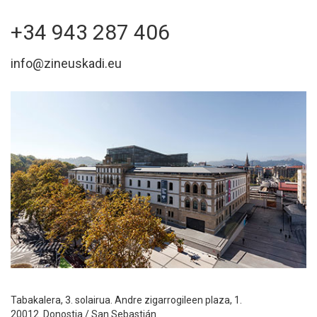
+34 943 287 406
info
@
zineuskadi.eu
Tabakalera, 3. solairua. Andre zigarrogileen plaza, 1.
20012. Donostia / San Sebastián