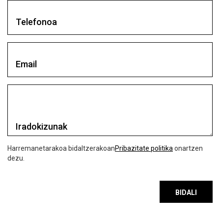
Telefonoa
Email
Iradokizunak
Harremanetarakoa bidaltzerakoan
Pribazitate politika
onartzen
dezu.
BIDALI