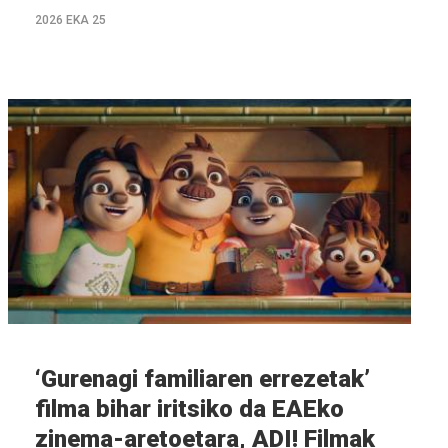
2026 EKA 25
Info
gehiago
‘Gurenagi familiaren errezetak’
filma bihar iritsiko da EAEko
zinema-aretoetara, ADI! Filmak