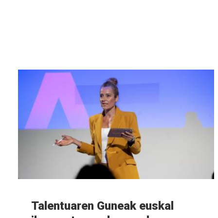
Info
gehiago
Talentuaren Guneak euskal