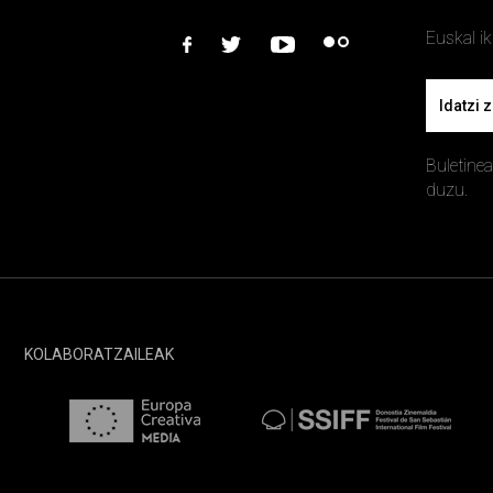
Euskal i
facebook
twitter
youtube
flickr
Email
Buletine
duzu.
KOLABORATZAILEAK