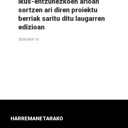
ikus-entzunezkoen arloan
sortzen ari diren proiektu
berriak saritu ditu laugarren
edizioan
2026 EKA 10
HARREMANETARAKO