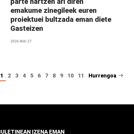
parte hartzen ari diren
emakume zinegileek euren
proiektuei bultzada eman diete
Gasteizen
2026 MAI 27
1
2
3
4
5
6
7
8
9
10
11
Hurrengoa
BULETINEAN IZENA EMAN