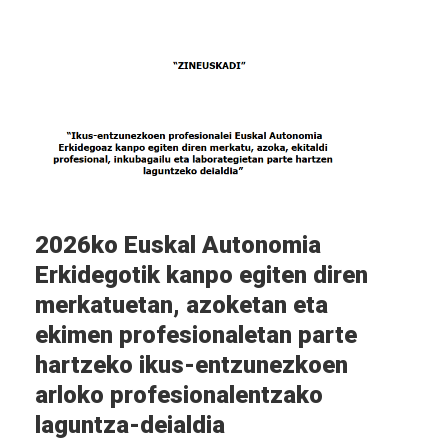
2026ko Euskal Autonomia
Erkidegotik kanpo egiten diren
merkatuetan, azoketan eta
ekimen profesionaletan parte
hartzeko ikus-entzunezkoen
arloko profesionalentzako
laguntza-deialdia