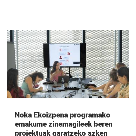
Info
gehiago
Noka Ekoizpena programako
emakume zinemagileek beren
proiektuak garatzeko azken