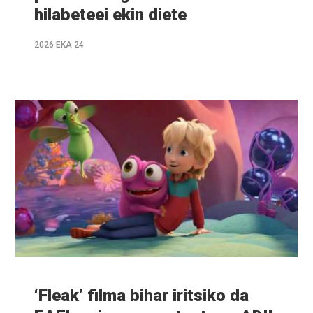
hilabeteei ekin diete
2026 EKA 24
Info
gehiago
‘Fleak’ filma bihar iritsiko da