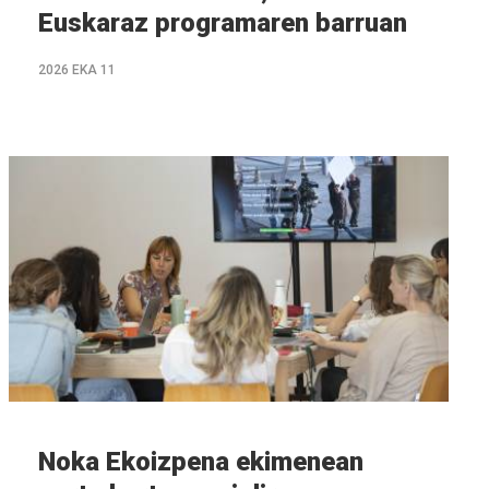
Euskaraz programaren barruan
2026 EKA 11
Info
gehiago
Noka Ekoizpena ekimenean