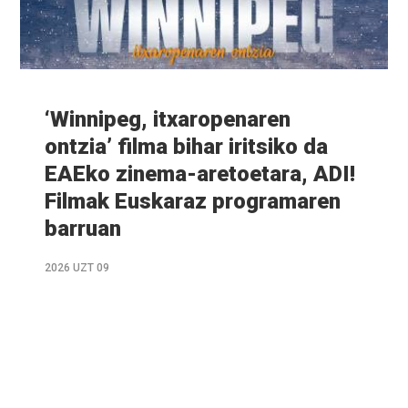
‘Winnipeg, itxaropenaren
ontzia’ filma bihar iritsiko da
EAEko zinema-aretoetara, ADI!
Filmak Euskaraz programaren
barruan
2026 UZT 09