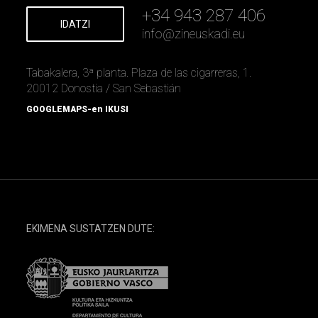
+34 943 287 406
IDATZI
info
@
zineuskadi.eu
Tabakalera, 3ª planta. Plaza de las cigarreras, 1.
20012 Donostia / San Sebastián
GOOGLEMAPS-en IKUSI
EKIMENA SUSTATZEN DUTE: