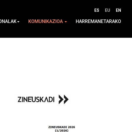
ES
EU
EN
ONALAK
KOMUNIKAZIOA
HARREMANETARAKO
Info
gehiago