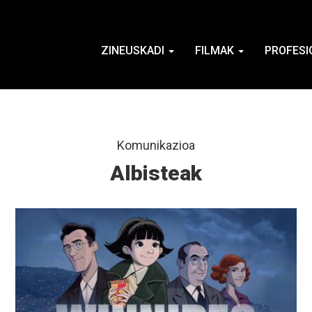
ZINEUSKADI
FILMAK
PROFESI
Komunikazioa
Albisteak
Info
gehiago