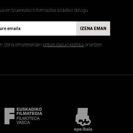
kus-entzuenezko informazioa bidaliko dizugu
IZENA EMAN
an izena ematerakoan
pribatutasun politika
onartzen