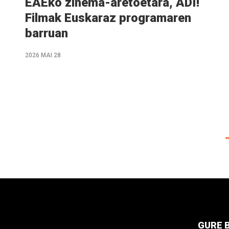
EAEko zinema-aretoetara, ADI!
Filmak Euskaraz programaren
barruan
2026 MAI 28
GURE 