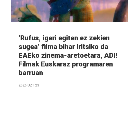
‘Rufus, igeri egiten ez zekien
sugea’ filma bihar iritsiko da
EAEko zinema-aretoetara, ADI!
Filmak Euskaraz programaren
barruan
2026 UZT 23