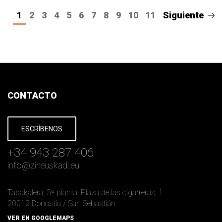
1
2
3
4
5
6
7
8
9
10
11
Siguiente
CONTACTO
ESCRÍBENOS
+34 943 287 406
info
@
zineuskadi.eu
Tabakalera, 3ª planta. Plaza de las cigarreras, 1.
20012 Donostia / San Sebastián
VER EN GOOGLEMAPS