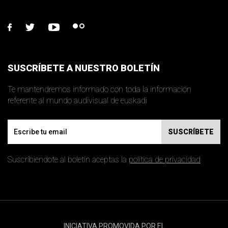
facebook
twitter
youtube
flickr
SUSCRÍBETE A NUESTRO BOLETÍN
Te mantendremos informado con toda la información
referente al mundo audivisual de euskadi
Email
SUSCRÍBETE
Suscríbiendote al boletín aceptas la
política de privacidad
INICIATIVA PROMOVIDA POR EL