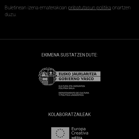
Buletinean izena ematerakoan
pribatutasun politika
onartzen
duzu.
EKIMENA SUSTATZEN DUTE:
KOLABORATZAILEAK