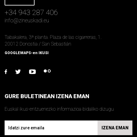
+34 943 287 406
info
@
zineuskadi.eu
Tabakalera, 3ª planta. Plaza de las cigarreras, 1.
20012 Donostia / San Sebastián
GOOGLEMAPS-en IKUSI
facebook
twitter
youtube
flickr
GURE BULETINEAN IZENA EMAN
Euskal ikus-entzuenezko informazioa bidaliko dizugu
Email
IZENA EMAN