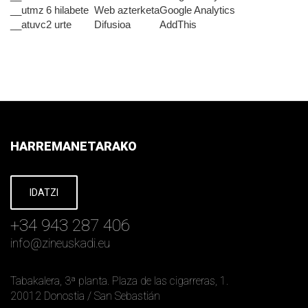
__utmz
6 hilabete
Web azterketa
Google Analytics
__atuvc
2 urte
Difusioa
AddThis
HARREMANETARAKO
IDATZI
+34 943 287 406
info
@
zineuskadi.eu
Tabakalera, 3ª planta. Plaza de las cigarreras, 1.
20012 Donostia / San Sebastián