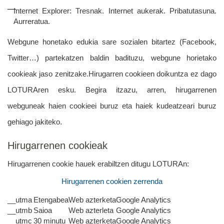
Internet Explorer: Tresnak. Internet aukerak. Pribatutasuna.
Aurreratua.
Webgune honetako edukia sare sozialen bitartez (Facebook,
Twitter…) partekatzen baldin badituzu, webgune horietako
cookieak jaso zenitzake.Hirugarren cookieen doikuntza ez dago
LOTURAren esku. Begira itzazu, arren, hirugarrenen
webguneak haien cookieei buruz eta haiek kudeatzeari buruz
gehiago jakiteko.
Hirugarrenen cookieak
Hirugarrenen cookie hauek erabiltzen ditugu LOTURAn:
Hirugarrenen cookien zerrenda
__utma
Etengabea
Web azterketa
Google Analytics
__utmb
Saioa
Web azterleta
Google Analytics
__utmc
30 minutu
Web azterketa
Google Analytics