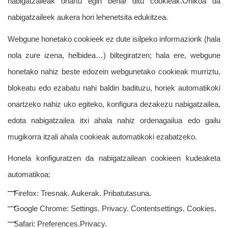
nabigatzaileak onartu egin behar ditu cookieak.Ohikoa da
nabigatzaileek aukera hori lehenetsita edukitzea.
Webgune honetako cookieek ez dute isilpeko informaziorik (hala
nola zure izena, helbidea…) biltegiratzen; hala ere, webgune
honetako nahiz beste edozein webgunetako cookieak murriztu,
blokeatu edo ezabatu nahi baldin badituzu, horiek automatikoki
onartzeko nahiz uko egiteko, konfigura dezakezu nabigatzailea,
edota nabigatzailea itxi ahala nahiz ordenagailua edo gailu
mugikorra itzali ahala cookieak automatikoki ezabatzeko.
Honela konfiguratzen da nabigatzailean cookieen kudeaketa
automatikoa:
Firefox: Tresnak. Aukerak. Pribatutasuna.
Google Chrome: Settings. Privacy. Contentsettings. Cookies.
Safari: Preferences.Privacy.