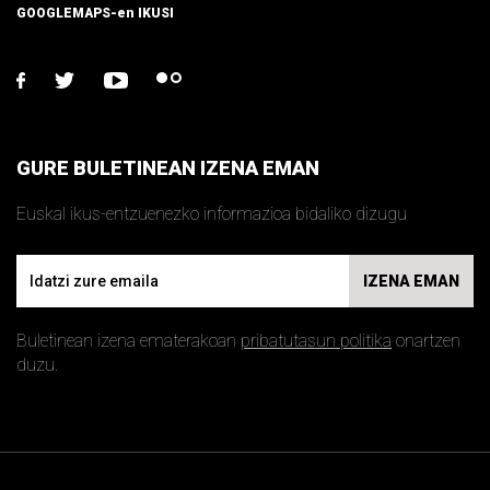
GOOGLEMAPS-en IKUSI
facebook
twitter
youtube
flickr
GURE BULETINEAN IZENA EMAN
Euskal ikus-entzuenezko informazioa bidaliko dizugu
Email
IZENA EMAN
Buletinean izena ematerakoan
pribatutasun politika
onartzen
duzu.