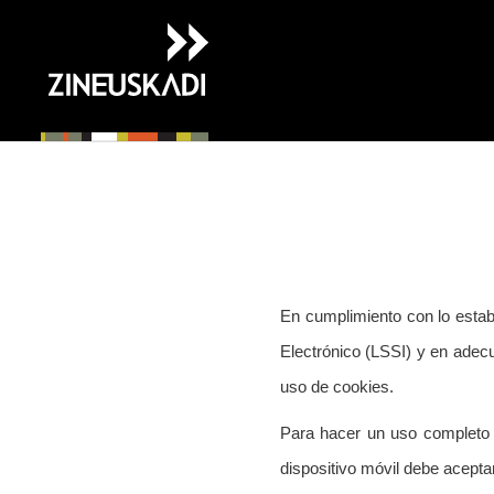
Ir
directamente
al
contenido
En cumplimiento con lo establ
Electrónico (LSSI) y en adec
uso de cookies.
Para hacer un uso completo d
dispositivo móvil debe acept