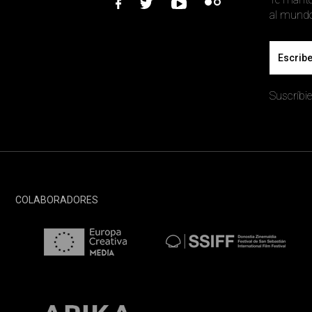
facebook
twitter
youtube
flickr
Email
Suscríbie
COLABORADORES