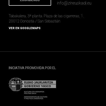
info
@
zineuskadi.eu
Tabakalera, 3ª planta. Plaza de las cigarreras, 1.
20012 Donostia / San Sebastián
VER EN GOOGLEMAPS
INICIATIVA PROMOVIDA POR EL