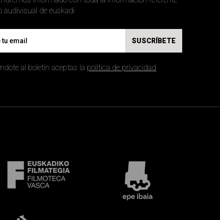
al mundo audivisual de euskadi
SUSCRÍBETE
ndote al boletín aceptas la
política de privacidad