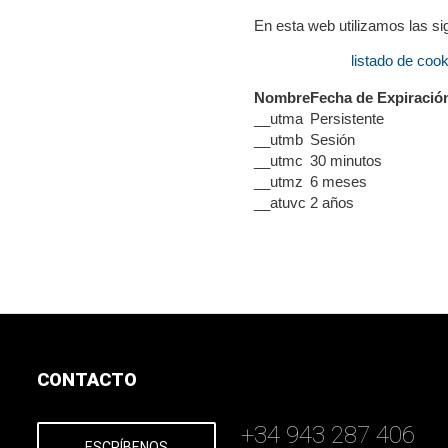
En esta web utilizamos las si
listado de coo
Nombre
Fecha de Expiració
__utma
Persistente
__utmb
Sesión
__utmc
30 minutos
__utmz
6 meses
__atuvc
2 años
CONTACTO
+34 943 287 406
ESCRÍBENOS