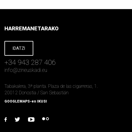
HARREMANETARAKO
IDATZI
+34 943 287 406
info
@
zineuskadi.eu
Tabakalera, 3ª planta. Plaza de las cigarreras, 1.
20012 Donostia / San Sebastián
GOOGLEMAPS-en IKUSI
facebook
twitter
youtube
flickr