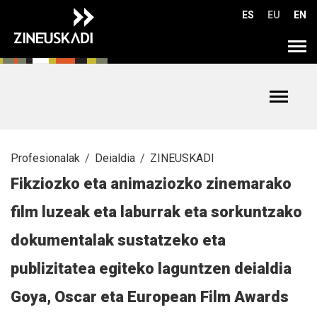
Edukinera
ES
EU
EN
zuzenean
joan
Tog
navi
Toggle
navigat
Profesionalak
Deialdia
ZINEUSKADI
Fikziozko eta animaziozko zinemarako
film luzeak eta laburrak eta sorkuntzako
dokumentalak sustatzeko eta
publizitatea egiteko laguntzen deialdia
Goya, Oscar eta European Film Awards