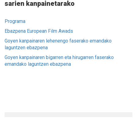
sarien kanpainetarako
Programa
Ebazpena
European Film Awads
Goyen kanpainaren lehenengo faserako emandako
laguntzen ebazpena
Goyen kanpainaren bigarren eta hirugarren faserako
emandako laguntzen ebazpena