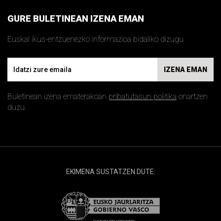
GURE BULETINEAN IZENA EMAN
Euskal ikus-entzuenezko informazioa bidaliko dizugu
Email
IZENA EMAN
Buletinean izena ematerakoan
pribatutasun politika
onartzen
duzu.
EKIMENA SUSTATZEN DUTE: