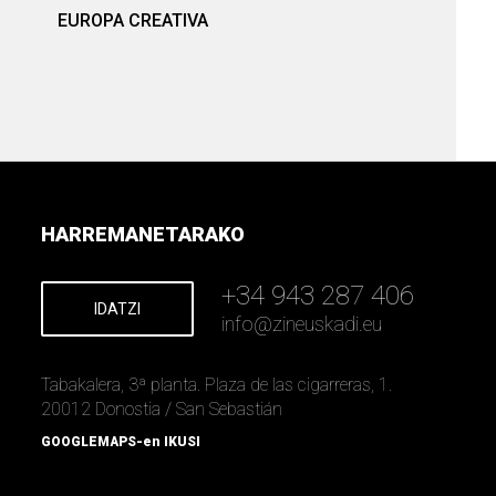
EUROPA CREATIVA
HARREMANETARAKO
+34 943 287 406
IDATZI
info
@
zineuskadi.eu
Tabakalera, 3ª planta. Plaza de las cigarreras, 1.
20012 Donostia / San Sebastián
GOOGLEMAPS-en IKUSI