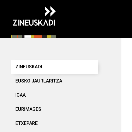
Edukinera
zuzenean
joan
ZINEUSKADI
EUSKO JAURLARITZA
ICAA
EURIMAGES
ETXEPARE