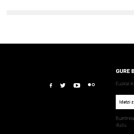
GURE 
Euskal i
facebook
twitter
youtube
flickr
Email
Buletine
duzu.