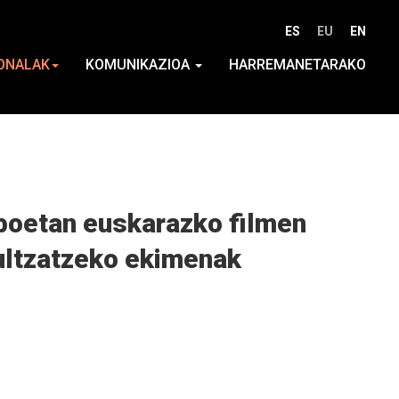
ES
EU
EN
ONALAK
KOMUNIKAZIOA
HARREMANETARAKO
tiboetan euskarazko filmen
bultzatzeko ekimenak