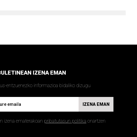
BULETINEAN IZENA EMAN
kus-entzuenezko informazioa bidaliko dizugu
IZENA EMAN
an izena ematerakoan
pribatutasun politika
onartzen