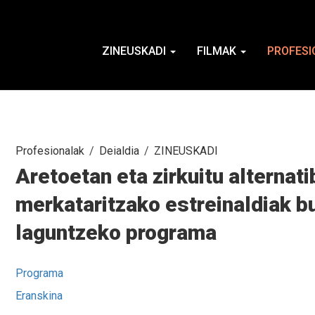
ZINEUSKADI
FILMAK
PROFESI
Profesionalak
Deialdia
ZINEUSKADI
Aretoetan eta zirkuitu alterna
merkataritzako estreinaldiak 
laguntzeko programa
Programa
Eranskina