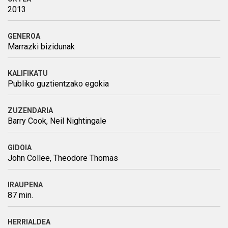
2013
GENEROA
Marrazki bizidunak
KALIFIKATU
Publiko guztientzako egokia
ZUZENDARIA
Barry Cook, Neil Nightingale
GIDOIA
John Collee, Theodore Thomas
IRAUPENA
87 min.
HERRIALDEA