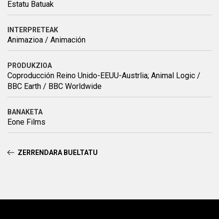
Estatu Batuak
INTERPRETEAK
Animazioa / Animación
PRODUKZIOA
Coproducción Reino Unido-EEUU-Austrlia; Animal Logic /
BBC Earth / BBC Worldwide
BANAKETA
Eone Films
ZERRENDARA BUELTATU