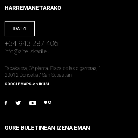
HARREMANETARAKO
IDATZI
+34 943 287 406
info
@
zineuskadi.eu
Tabakalera, 3ª planta. Plaza de las cigarreras, 1.
20012 Donostia / San Sebastián
GOOGLEMAPS-en IKUSI
facebook
twitter
youtube
flickr
GURE BULETINEAN IZENA EMAN