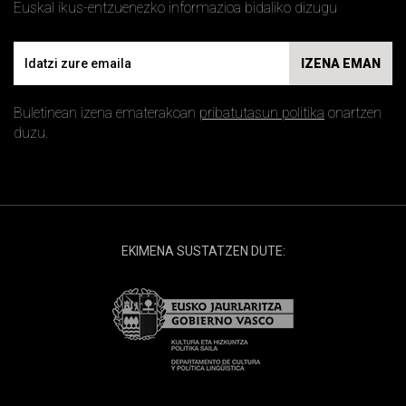
Euskal ikus-entzuenezko informazioa bidaliko dizugu
Email
IZENA EMAN
Buletinean izena ematerakoan
pribatutasun politika
onartzen
duzu.
EKIMENA SUSTATZEN DUTE: