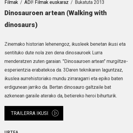
Filmak
ADI! Filmak euskaraz
Bukatuta 2013
Dinosauroen artean (Walking with
dinosaurs)
Zinemako historian lehenengoz, ikusleek benetan ikusi eta
sentituko dute nola zen dena dinosauroek Lurra
menderatzen zuten garaian. "Dinosauroen artean" murgiltze-
esperientzia erabatekoa da. 3Daren teknikaren laguntzaz,
ikuslea aurrehistoriako mundu zirraragarri eta epiko baten
erdigunean jarriko da. Bertan dinosauro galtzaile bat
azkenean garaile aterako da, betiereko heroi bihurturik.
TRAILERRA IKUSI
URTEA