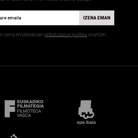
IZENA EMAN
an izena ematerakoan
pribatutasun politika
onartzen