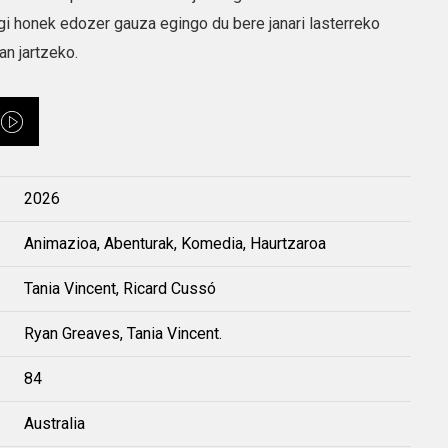
gi honek edozer gauza egingo du bere janari lasterreko
an jartzeko.
2026
Animazioa, Abenturak, Komedia, Haurtzaroa
Tania Vincent, Ricard Cussó
Ryan Greaves, Tania Vincent.
84
Australia