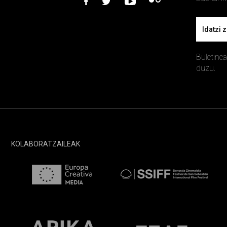
facebook
twitter
youtube
flickr
Email
Buletine
duzu.
KOLABORATZAILEAK