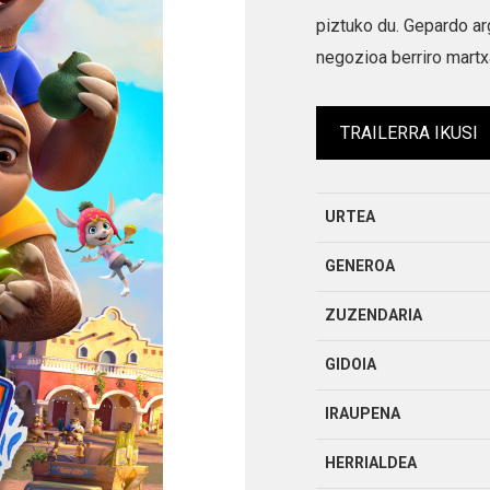
piztuko du. Gepardo ar
negozioa berriro martx
TRAILERRA IKUSI
URTEA
GENEROA
ZUZENDARIA
GIDOIA
IRAUPENA
HERRIALDEA