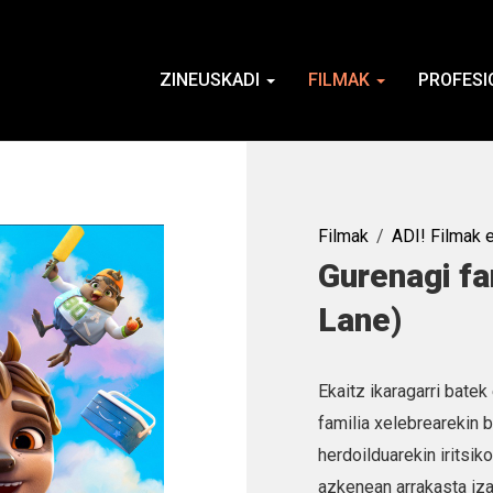
ZINEUSKADI
FILMAK
PROFESI
Filmak
ADI! Filmak 
Gurenagi fa
Lane)
Ekaitz ikaragarri batek
familia xelebrearekin b
herdoilduarekin iritsik
azkenean arrakasta iza