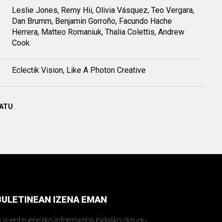
Leslie Jones, Remy Hii, Olivia Vásquez, Teo Vergara,
Dan Brumm, Benjamin Gorroño, Facundo Hache
Herrera, Matteo Romaniuk, Thalia Colettis, Andrew
Cook
Eclectik Vision, Like A Photon Creative
TATU
BULETINEAN IZENA EMAN
kus-entzuenezko informazioa bidaliko dizugu