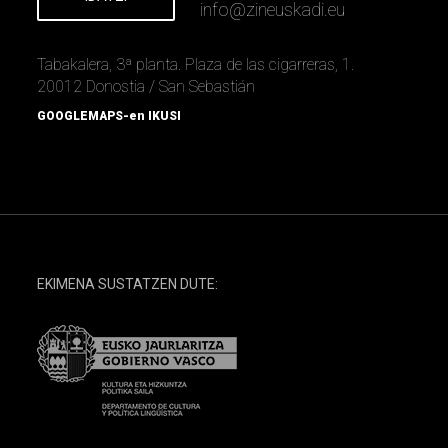
info
@
zineuskadi.eu
Tabakalera, 3ª planta. Plaza de las cigarreras, 1.
20012 Donostia / San Sebastián
GOOGLEMAPS-en IKUSI
EKIMENA SUSTATZEN DUTE: