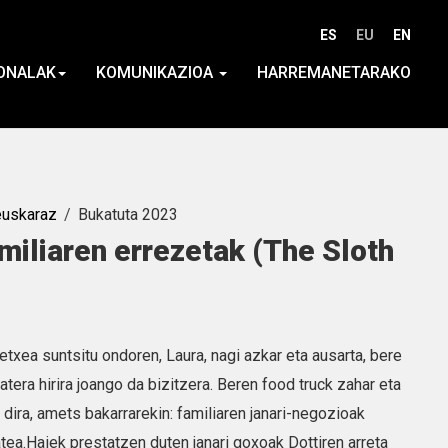
ES
EU
EN
ONALAK
KOMUNIKAZIOA
HARREMANETARAKO
euskaraz
Bukatuta 2023
miliaren errezetak (The Sloth
 etxea suntsitu ondoren, Laura, nagi azkar eta ausarta, bere
atera hirira joango da bizitzera. Beren food truck zahar eta
o dira, amets bakarrarekin: familiaren janari-negozioak
tea.Haiek prestatzen duten janari goxoak Dottiren arreta