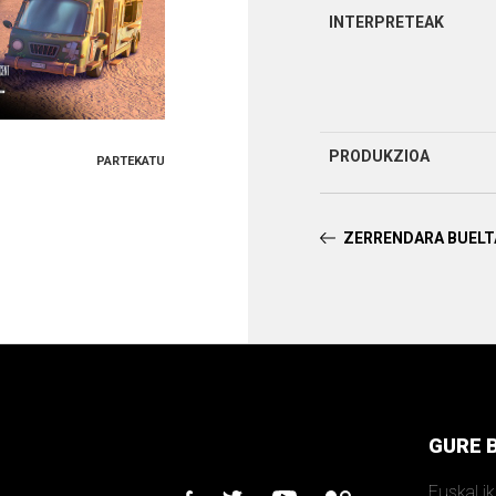
INTERPRETEAK
PRODUKZIOA
PARTEKATU
ZERRENDARA BUEL
GURE 
Euskal i