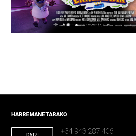
HARREMANETARAKO
+34 943 287 406
IDATZI