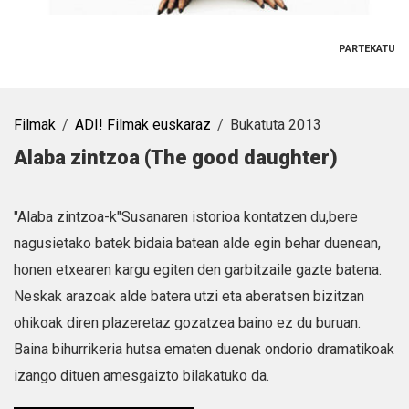
PARTEKATU
Filmak
ADI! Filmak euskaraz
Bukatuta 2013
Alaba zintzoa (The good daughter)
"Alaba zintzoa-k"Susanaren istorioa kontatzen du,bere
nagusietako batek bidaia batean alde egin behar duenean,
honen etxearen kargu egiten den garbitzaile gazte batena.
Neskak arazoak alde batera utzi eta aberatsen bizitzan
ohikoak diren plazeretaz gozatzea baino ez du buruan.
Baina bihurrikeria hutsa ematen duenak ondorio dramatikoak
izango dituen amesgaizto bilakatuko da.