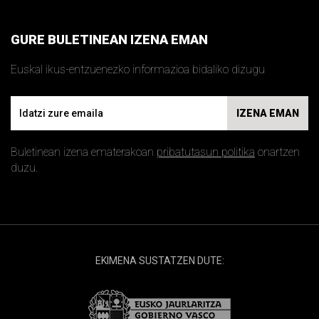
GURE BULETINEAN IZENA EMAN
Euskal ikus-entzuenezko informazioa bidaliko dizugu
Email
IZENA EMAN
Buletinean izena ematerakoan
pribatutasun politika
onartzen
duzu.
EKIMENA SUSTATZEN DUTE: