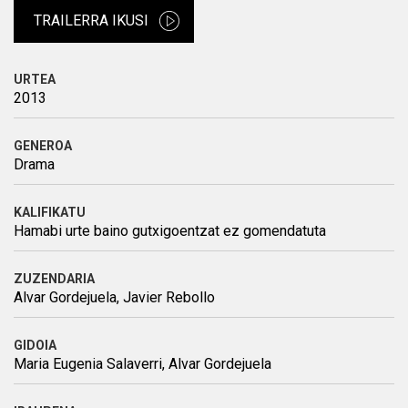
TRAILERRA IKUSI
URTEA
2013
GENEROA
Drama
KALIFIKATU
Hamabi urte baino gutxigoentzat ez gomendatuta
ZUZENDARIA
Alvar Gordejuela, Javier Rebollo
GIDOIA
Maria Eugenia Salaverri, Alvar Gordejuela