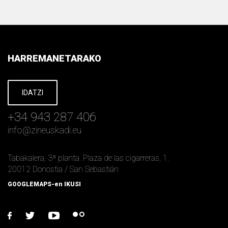
HARREMANETARAKO
IDATZI
+34 943 287 406
info
@
zineuskadi.eu
Tabakalera, 3ª planta. Plaza de las cigarreras, 1.
20012 Donostia / San Sebastián
GOOGLEMAPS-en IKUSI
facebook
twitter
youtube
flickr