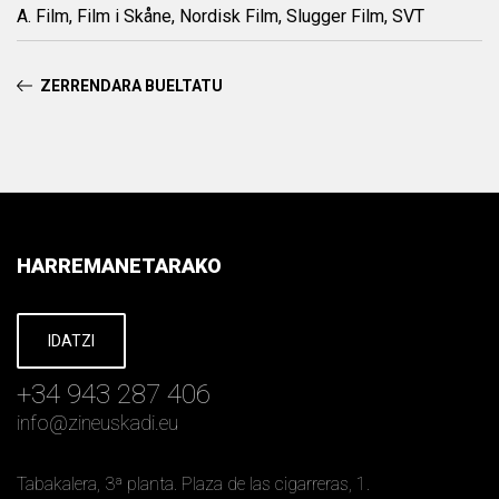
A. Film, Film i Skåne, Nordisk Film, Slugger Film, SVT
ZERRENDARA BUELTATU
HARREMANETARAKO
IDATZI
+34 943 287 406
info
@
zineuskadi.eu
Tabakalera, 3ª planta. Plaza de las cigarreras, 1.