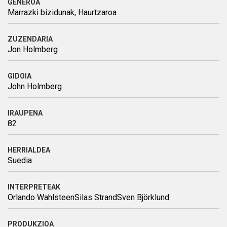
GENEROA
Marrazki bizidunak, Haurtzaroa
ZUZENDARIA
Jon Holmberg
GIDOIA
John Holmberg
IRAUPENA
82
HERRIALDEA
Suedia
INTERPRETEAK
Orlando WahlsteenSilas StrandSven Björklund
PRODUKZIOA