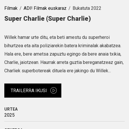
Filmak
ADI! Filmak euskaraz
Bukatuta 2022
Super Charlie (Super Charlie)
Willek hamar urte ditu, eta beti amestu du superheroi
bihurtzea eta aita poliziarekin batera kriminalak akabatzea.
Hala ere, bere ametsa zapuztu egingo da bere anaia txikia,
Charlie, jaiotzean. Haurrak arreta guztia bereganatzeaz gain,
Charliek superbotereak dituela ere jakingo du Willek...
TRAILERRA IKUSI
URTEA
2025