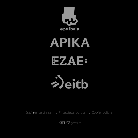
Erabilpen baldintzak
Pribatutasun politika
Cookien politika
garatuta