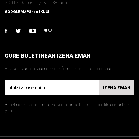
20012 Donostia / San Sebastián
GOOGLEMAPS-en IKUSI
facebook
twitter
youtube
flickr
GURE BULETINEAN IZENA EMAN
Euskal ikus-entzuenezko informazioa bidaliko dizugu
Email
IZENA EMAN
Buletinean izena ematerakoan
pribatutasun politika
onartzen
duzu.