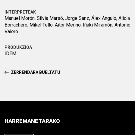
INTERPRETEAK
Manuel Morón, Silvia Marsó, Jorge Sanz, Álex Angulo, Alicia
Borrachero, Mikel Tello, Aitor Merino, Iñaki Miramón, Antonio
Valero
PRODUKZIOA
IDEM
ZERRENDARA BUELTATU
HARREMANETARAKO