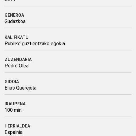
GENEROA
Gudazkoa
KALIFIKATU
Publiko guztientzako egokia
ZUZENDARIA
Pedro Olea
GIDOIA
Elias Querejeta
IRAUPENA
100 min.
HERRIALDEA
Espainia