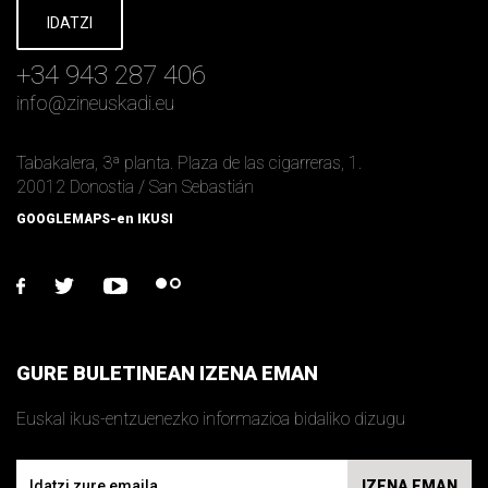
IDATZI
+34 943 287 406
info
@
zineuskadi.eu
Tabakalera, 3ª planta. Plaza de las cigarreras, 1.
20012 Donostia / San Sebastián
GOOGLEMAPS-en IKUSI
facebook
twitter
youtube
flickr
GURE BULETINEAN IZENA EMAN
Euskal ikus-entzuenezko informazioa bidaliko dizugu
Email
IZENA EMAN