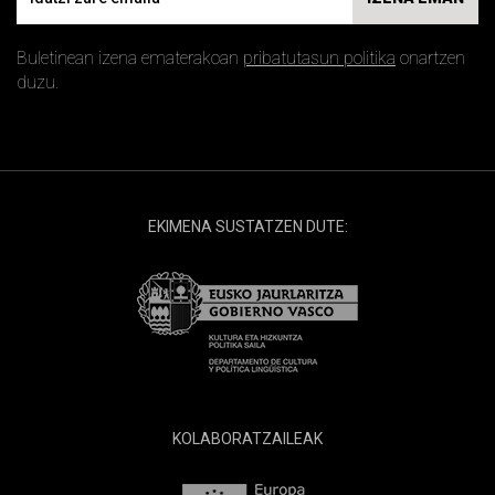
Buletinean izena ematerakoan
pribatutasun politika
onartzen
duzu.
EKIMENA SUSTATZEN DUTE:
KOLABORATZAILEAK