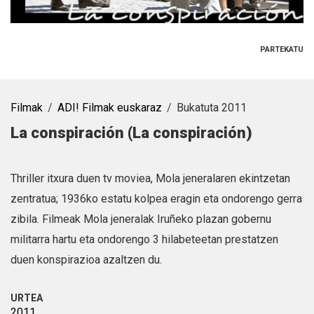
PARTEKATU
Filmak
ADI! Filmak euskaraz
Bukatuta 2011
La conspiración (La conspiración)
Thriller itxura duen tv moviea, Mola jeneralaren ekintzetan
zentratua; 1936ko estatu kolpea eragin eta ondorengo gerra
zibila. Filmeak Mola jeneralak Iruñeko plazan gobernu
militarra hartu eta ondorengo 3 hilabeteetan prestatzen
duen konspirazioa azaltzen du.
URTEA
2011