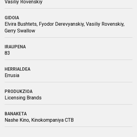
Vasiliy Rovenskiy
GIDOIA
Elvira Bushtets, Fyodor Derevyanskiy, Vasiliy Rovenskiy,
Gerry Swallow
IRAUPENA
83
HERRIALDEA
Errusia
PRODUKZIOA
Licensing Brands
BANAKETA
Nashe Kino, Kinokompaniya CTB