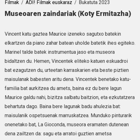
Filmak
ADI! Filmak euskaraz
Bukatuta 2023
Museoaren zaindariak (Koty Ermitazha)
Vincent katu gaztea Maurice izeneko sagutxo batekin
elkartzen da piano zahar batean uholde batetik ihes egiteko.
Marinel talde batek instrumentua jaso eta museora
bidaltzen du. Hemen, Vincentek eliteko katuen eskuadroi
bat ezagutzen du, urteetan karraskarien eta beste piztien
maisulanak babesten aritu dena. Vincentek benetako katu-
familia bat aurkitzea du amets, baina ez du bere lagun
Maurice galdu nahi, bizitza salbatu baitzion, eta ezkutatzera
behartuta dago. Baina bere lagunak badu ahulezia bat:
maisulanik ospetsuenak marruskatzea. Munduko pinturarik
onenetako bat, La Gioconda, museora eramaten dutenean
dena zailtzen da: sagu eta arratoi guztien ametsa