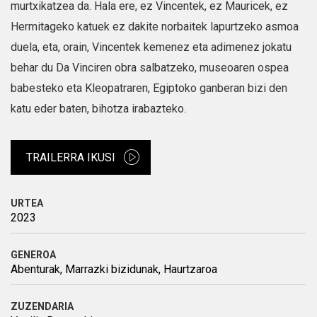
murtxikatzea da. Hala ere, ez Vincentek, ez Mauricek, ez
Hermitageko katuek ez dakite norbaitek lapurtzeko asmoa
duela, eta, orain, Vincentek kemenez eta adimenez jokatu
behar du Da Vinciren obra salbatzeko, museoaren ospea
babesteko eta Kleopatraren, Egiptoko ganberan bizi den
katu eder baten, bihotza irabazteko.
TRAILERRA IKUSI
URTEA
2023
GENEROA
Abenturak, Marrazki bizidunak, Haurtzaroa
ZUZENDARIA