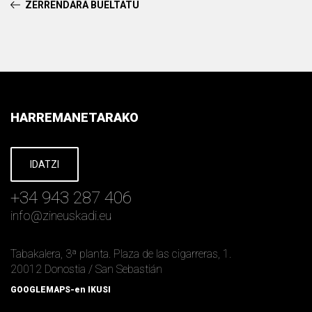
ZERRENDARA BUELTATU
HARREMANETARAKO
IDATZI
+34 943 287 406
info
@
zineuskadi.eu
Tabakalera, 3ª planta. Plaza de las cigarreras, 1.
20012 Donostia / San Sebastián
GOOGLEMAPS-en IKUSI