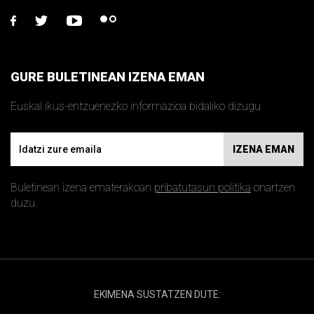
facebook
twitter
youtube
flickr
GURE BULETINEAN IZENA EMAN
Euskal ikus-entzuenezko informazioa bidaliko dizugu
Email
IZENA EMAN
Buletinean izena ematerakoan
pribatutasun politika
onartzen
duzu.
EKIMENA SUSTATZEN DUTE: