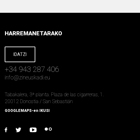
HARREMANETARAKO
IDATZI
+34 943 287 406
info
@
zineuskadi.eu
Tabakalera, 3ª planta. Plaza de las cigarreras, 1.
20012 Donostia / San Sebastián
GOOGLEMAPS-en IKUSI
facebook
twitter
youtube
flickr