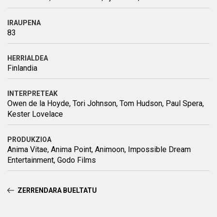
IRAUPENA
83
HERRIALDEA
Finlandia
INTERPRETEAK
Owen de la Hoyde, Tori Johnson, Tom Hudson, Paul Spera,
Kester Lovelace
PRODUKZIOA
Anima Vitae, Anima Point, Animoon, Impossible Dream
Entertainment, Godo Films
ZERRENDARA BUELTATU