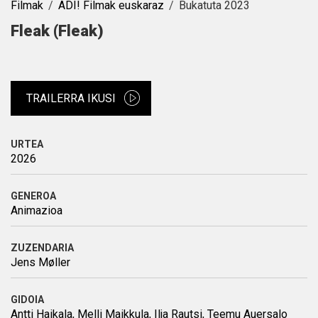
Filmak
ADI! Filmak euskaraz
Bukatuta 2023
Fleak (Fleak)
TRAILERRA IKUSI
URTEA
2026
GENEROA
Animazioa
ZUZENDARIA
Jens Møller
GIDOIA
Antti Haikala, Melli Maikkula, Ilja Rautsi, Teemu Auersalo