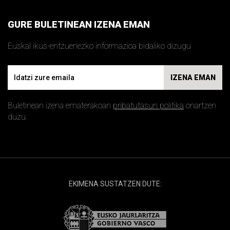
GURE BULETINEAN IZENA EMAN
Euskal ikus-entzuenezko informazioa bidaliko dizugu
Email
IZENA EMAN
Buletinean izena ematerakoan
pribatutasun politika
onartzen
duzu.
EKIMENA SUSTATZEN DUTE: