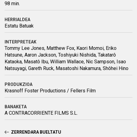
98 min.
HERRIALDEA
Estatu Batuak
INTERPRETEAK
Tommy Lee Jones, Matthew Fox, Kaori Momoi, Eriko
Hatsune, Aaron Jackson, Toshiyuki Nishida, Takatarô
Kataoka, Masatô Ibu, William Wallace, Nic Sampson, Isao
Natsuyagi, Gareth Ruck, Masatoshi Nakamura, Shôhei Hino
PRODUKZIOA
Krasnoff Foster Productions / Fellers Film
BANAKETA
A CONTRACORRIENTE FILMS S.L.
ZERRENDARA BUELTATU