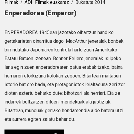
Filmak
ADI! Filmak euskaraz
Bukatuta 2014
Enperadorea (Emperor)
ENPERADOREA 1945ean jazotako oihartzun handiko
gertakarietan oinarritua dago. MacArthur jeneralak bonbek
birrindutako Japoniaren kontrola hartu zuen Amerikako
Estatu Batuen izenean. Bonner Fellers jeneralak isilpeko
lana egin zuen enperadorearen patua erabakitzeko; baina
herriaren etorkizuna kolokan zegoen. Bitartean maitasun-
istorio bat ere bada, eta protagonistek leialtasuna zeri zor
dioten aztertu beharko dute: bihotzari ala herriari. Eta ze
indarrek bultzatzen dituen: mendekuak ala justiziak.
Bitartean, munduak gerrako hondamendia alde batera utzi
eta aurrera egiten saiatu behar du.