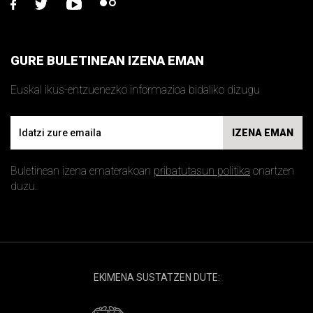
facebook
twitter
youtube
flickr
GURE BULETINEAN IZENA EMAN
Euskal ikus-entzuenezko informazioa bidaliko dizugu
Email
IZENA EMAN
Buletinean izena ematerakoan
pribatutasun politika
onartzen
duzu.
EKIMENA SUSTATZEN DUTE: