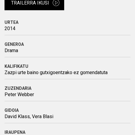
TRAILERRA IKUSI
URTEA
2014
GENEROA
Drama
KALIFIKATU
Zazpi urte baino gutxigoentzako ez gomendatuta
ZUZENDARIA
Peter Webber
GIDOIA
David Klass, Vera Blasi
IRAUPENA