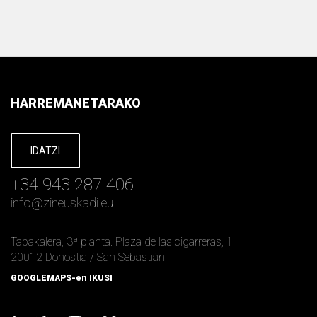
HARREMANETARAKO
IDATZI
+34 943 287 406
info
@
zineuskadi.eu
Tabakalera, 3ª planta. Plaza de las cigarreras, 1.
20012 Donostia / San Sebastián
GOOGLEMAPS-en IKUSI