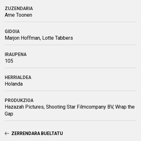
ZUZENDARIA
Arne Toonen
GIDOIA
Marjon Hoffman, Lotte Tabbers
IRAUPENA
105
HERRIALDEA
Holanda
PRODUKZIOA
Hazazah Pictures, Shooting Star Filmcompany BV, Wrap the
Gap
ZERRENDARA BUELTATU