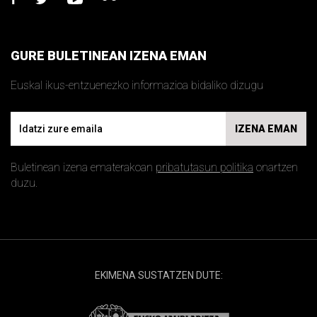
facebook
twitter
youtube
flickr
GURE BULETINEAN IZENA EMAN
Euskal ikus-entzuenezko informazioa bidaliko dizugu
Email
IZENA EMAN
Buletinean izena ematerakoan
pribatutasun politika
onartzen
duzu.
EKIMENA SUSTATZEN DUTE: