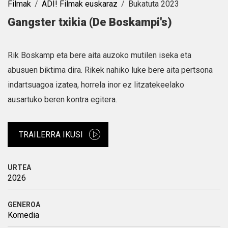
Filmak
ADI! Filmak euskaraz
Bukatuta 2023
Gangster txikia (De Boskampi's)
Rik Boskamp eta bere aita auzoko mutilen iseka eta
abusuen biktima dira. Rikek nahiko luke bere aita pertsona
indartsuagoa izatea, horrela inor ez litzatekeelako
ausartuko beren kontra egitera.
TRAILERRA IKUSI
URTEA
2026
GENEROA
Komedia