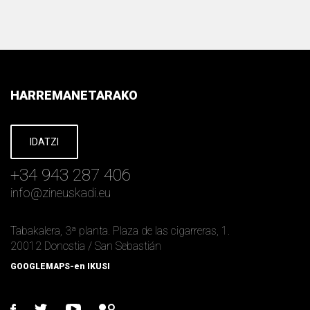
HARREMANETARAKO
IDATZI
+34 943 287 406
info
@
zineuskadi.eu
Tabakalera, 3ª planta. Plaza de las cigarreras, 1.
20012 Donostia / San Sebastián
GOOGLEMAPS-en IKUSI