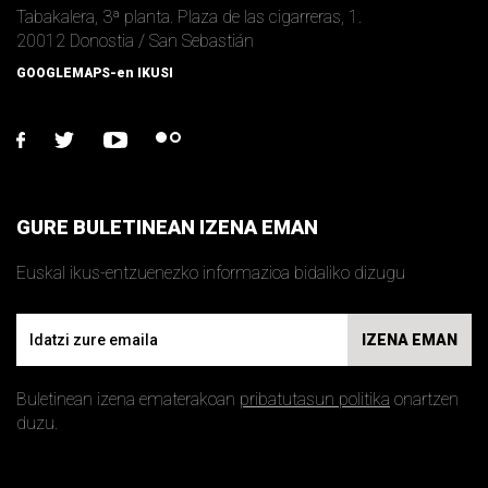
Tabakalera, 3ª planta. Plaza de las cigarreras, 1.
20012 Donostia / San Sebastián
GOOGLEMAPS-en IKUSI
facebook
twitter
youtube
flickr
GURE BULETINEAN IZENA EMAN
Euskal ikus-entzuenezko informazioa bidaliko dizugu
Email
IZENA EMAN
Buletinean izena ematerakoan
pribatutasun politika
onartzen
duzu.