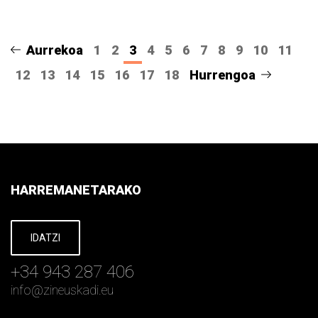
Aurrekoa
1
2
3
4
5
6
7
8
9
10
11
12
13
14
15
16
17
18
Hurrengoa
HARREMANETARAKO
IDATZI
+34 943 287 406
info
@
zineuskadi.eu