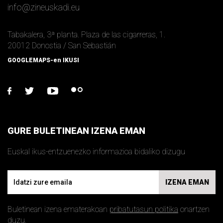
info
@
zineuskadi.eu
Tabakalera, 3ª planta. Plaza de las cigarreras, 1.
20012 Donostia / San Sebastián
GOOGLEMAPS-en IKUSI
facebook
twitter
youtube
flickr
GURE BULETINEAN IZENA EMAN
Euskal ikus-entzuenezko informazioa bidaliko dizugu
Email
IZENA EMAN
Buletinean izena ematerakoan
pribatutasun politika
onartzen
duzu.