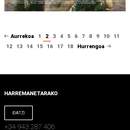
Aurrekoa
1
2
3
4
5
6
7
8
9
10
11
12
13
14
15
16
17
18
Hurrengoa
HARREMANETARAKO
IDATZI
+34 943 287 406