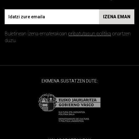
Email
IZENA EMAN
Buletinean izena ematerakoan
pribatutasun politika
onartzen
duzu.
EKIMENA SUSTATZEN DUTE: