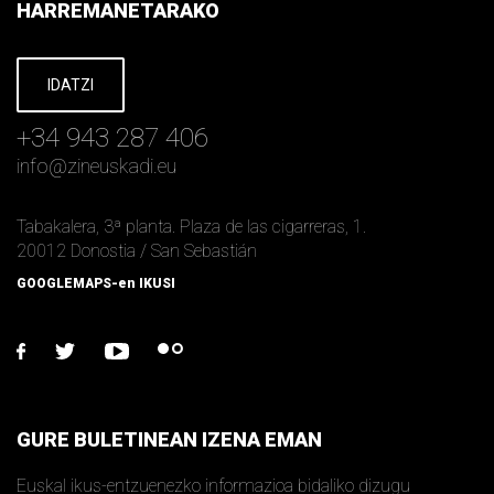
HARREMANETARAKO
IDATZI
+34 943 287 406
info
@
zineuskadi.eu
Tabakalera, 3ª planta. Plaza de las cigarreras, 1.
20012 Donostia / San Sebastián
GOOGLEMAPS-en IKUSI
facebook
twitter
youtube
flickr
GURE BULETINEAN IZENA EMAN
Euskal ikus-entzuenezko informazioa bidaliko dizugu