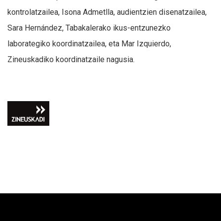
kontrolatzailea, Isona Admetlla, audientzien disenatzailea,
Sara Hernández, Tabakalerako ikus-entzunezko
laborategiko koordinatzailea, eta Mar Izquierdo,
Zineuskadiko koordinatzaile nagusia.