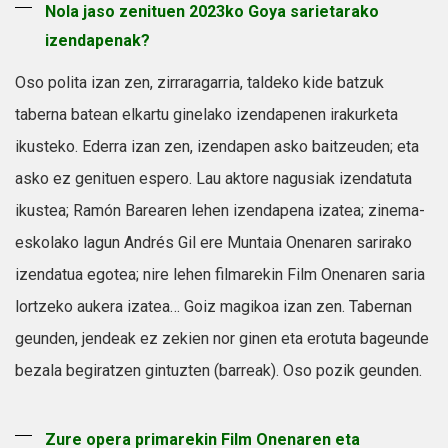
Nola jaso zenituen 2023ko Goya sarietarako
izendapenak?
Oso polita izan zen, zirraragarria, taldeko kide batzuk
taberna batean elkartu ginelako izendapenen irakurketa
ikusteko. Ederra izan zen, izendapen asko baitzeuden; eta
asko ez genituen espero. Lau aktore nagusiak izendatuta
ikustea; Ramón Barearen lehen izendapena izatea; zinema-
eskolako lagun Andrés Gil ere Muntaia Onenaren sarirako
izendatua egotea; nire lehen filmarekin Film Onenaren saria
lortzeko aukera izatea… Goiz magikoa izan zen. Tabernan
geunden, jendeak ez zekien nor ginen eta erotuta bageunde
bezala begiratzen gintuzten (barreak). Oso pozik geunden.
Zure opera primarekin Film Onenaren eta