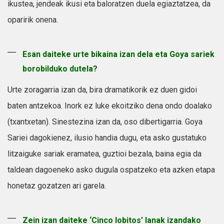
ikustea, jendeak ikusi eta baloratzen duela egiaztatzea, da
oparirik onena.
Esan daiteke urte bikaina izan dela eta Goya sariek
borobilduko dutela?
Urte zoragarria izan da, bira dramatikorik ez duen gidoi
baten antzekoa. Inork ez luke ekoitziko dena ondo doalako
(txantxetan). Sinestezina izan da, oso dibertigarria. Goya
Sariei dagokienez, ilusio handia dugu, eta asko gustatuko
litzaiguke sariak eramatea, guztioi bezala, baina egia da
taldean dagoeneko asko dugula ospatzeko eta azken etapa
honetaz gozatzen ari garela.
Zein izan daiteke ‘Cinco lobitos’ lanak izandako