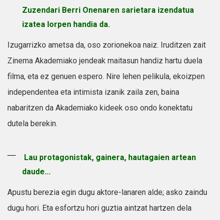
Zuzendari Berri Onenaren sarietara izendatua
izatea lorpen handia da.
Izugarrizko ametsa da, oso zorionekoa naiz. Iruditzen zait
Zinema Akademiako jendeak maitasun handiz hartu duela
filma, eta ez genuen espero. Nire lehen pelikula, ekoizpen
independentea eta intimista izanik zaila zen, baina
nabaritzen da Akademiako kideek oso ondo konektatu
dutela berekin.
Lau protagonistak, gainera, hautagaien artean
daude...
Apustu berezia egin dugu aktore-lanaren alde; asko zaindu
dugu hori. Eta esfortzu hori guztia aintzat hartzen dela