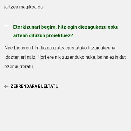
jartzea magikoa da.
Etorkizunari begira, hitz egin diezagukezu esku
artean dituzun proiektuez?
Nire bigarren film luzea izatea gustatuko litzaidakeena
idazten ari naiz. Hori ere nik zuzenduko nuke, baina ezin dut
ezer aurreratu.
ZERRENDARA BUELTATU