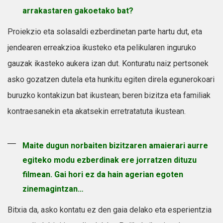
arrakastaren gakoetako bat?
Proiekzio eta solasaldi ezberdinetan parte hartu dut, eta
jendearen erreakzioa ikusteko eta pelikularen inguruko
gauzak ikasteko aukera izan dut. Konturatu naiz pertsonek
asko gozatzen dutela eta hunkitu egiten direla egunerokoari
buruzko kontakizun bat ikustean; beren bizitza eta familiak
kontraesanekin eta akatsekin erretratatuta ikustean.
Maite dugun norbaiten bizitzaren amaierari aurre
egiteko modu ezberdinak ere jorratzen dituzu
filmean. Gai hori ez da hain agerian egoten
zinemagintzan…
Bitxia da, asko kontatu ez den gaia delako eta esperientzia