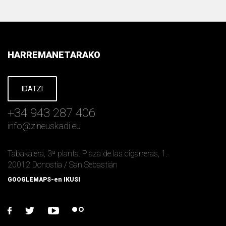
HARREMANETARAKO
IDATZI
+34 943 287 406
info
@
zineuskadi.eu
Tabakalera, 3ª planta. Plaza de las cigarreras, 1.
20012 Donostia / San Sebastián
GOOGLEMAPS-en IKUSI
facebook
twitter
youtube
flickr