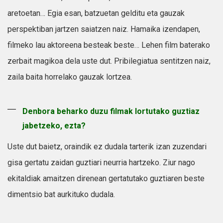
aretoetan… Egia esan, batzuetan gelditu eta gauzak
perspektiban jartzen saiatzen naiz. Hamaika izendapen,
filmeko lau aktoreena besteak beste… Lehen film baterako
zerbait magikoa dela uste dut. Pribilegiatua sentitzen naiz,
zaila baita horrelako gauzak lortzea.
Denbora beharko duzu filmak lortutako guztiaz
jabetzeko, ezta?
Uste dut baietz, oraindik ez dudala tarterik izan zuzendari
gisa gertatu zaidan guztiari neurria hartzeko. Ziur nago
ekitaldiak amaitzen direnean gertatutako guztiaren beste
dimentsio bat aurkituko dudala.