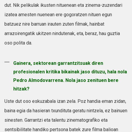
dut. Nik pelikulak ikusten nituenean eta zinema-zuzendari
izatea amesten nuenean ere gogoratzen nituen egun
batzuez nire barruan irauten zuten filmak, hainbat
arrazoirengatik ukitzen nindutenak, eta, beraz, hau guztia
oso polita da.
Gainera, sektorean garrantzitsuak diren
profesionalen kritika bikainak jaso dituzu, hala nola
Pedro Almodovarrena. Nola jaso zenituen bere
hitzak?
Uste dut oso eskuzabala izan zela. Poz handia eman zidan,
baina egia da hasieran txundituta geratu nintzela, ez bainuen
sinesten. Garrantzi eta talentu zinematografiko eta
sentsibilitate handiko pertsona batek zure filma balioan