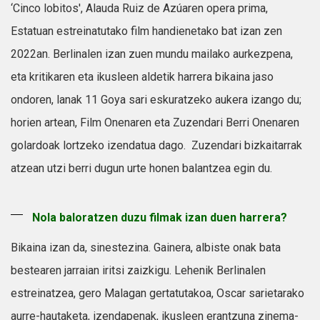
‘Cinco lobitos', Alauda Ruiz de Azúaren opera prima,
Estatuan estreinatutako film handienetako bat izan zen
2022an. Berlinalen izan zuen mundu mailako aurkezpena,
eta kritikaren eta ikusleen aldetik harrera bikaina jaso
ondoren, lanak 11 Goya sari eskuratzeko aukera izango du;
horien artean, Film Onenaren eta Zuzendari Berri Onenaren
golardoak lortzeko izendatua dago. Zuzendari bizkaitarrak
atzean utzi berri dugun urte honen balantzea egin du.
Nola baloratzen duzu filmak izan duen harrera?
Bikaina izan da, sinestezina. Gainera, albiste onak bata
bestearen jarraian iritsi zaizkigu. Lehenik Berlinalen
estreinatzea, gero Malagan gertatutakoa, Oscar sarietarako
aurre-hautaketa, izendapenak, ikusleen erantzuna zinema-