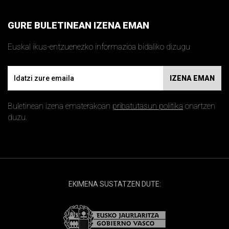
GURE BULETINEAN IZENA EMAN
Euskal ikus-entzuenezko informazioa bidaliko dizugu
Email
IZENA EMAN
Buletinean izena ematerakoan
pribatutasun politika
onartzen
duzu.
EKIMENA SUSTATZEN DUTE: