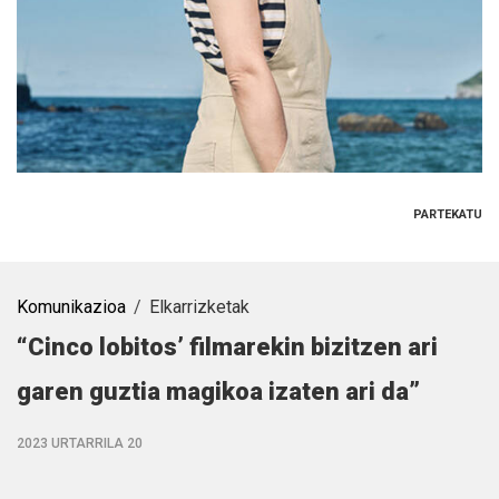
PARTEKATU
Komunikazioa
Elkarrizketak
“Cinco lobitos’ filmarekin bizitzen ari
garen guztia magikoa izaten ari da”
2023 URTARRILA 20