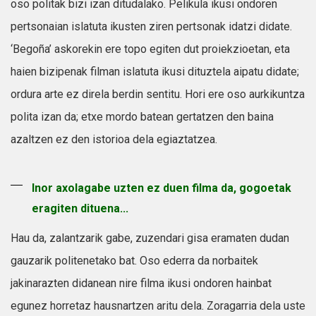
oso politak bizi izan ditudalako. Pelikula ikusi ondoren
pertsonaian islatuta ikusten ziren pertsonak idatzi didate.
‘Begoña’ askorekin ere topo egiten dut proiekzioetan, eta
haien bizipenak filman islatuta ikusi dituztela aipatu didate;
ordura arte ez direla berdin sentitu. Hori ere oso aurkikuntza
polita izan da; etxe mordo batean gertatzen den baina
azaltzen ez den istorioa dela egiaztatzea.
Inor axolagabe uzten ez duen filma da, gogoetak
eragiten dituena...
Hau da, zalantzarik gabe, zuzendari gisa eramaten dudan
gauzarik politenetako bat. Oso ederra da norbaitek
jakinarazten didanean nire filma ikusi ondoren hainbat
egunez horretaz hausnartzen aritu dela. Zoragarria dela uste