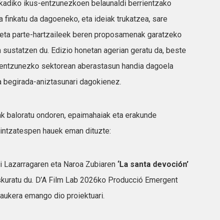
kadiko ikus-entzunezkoen belaunaldi berrientzako
a finkatu da dagoeneko, eta ideiak trukatzea, sare
 eta parte-hartzaileek beren proposamenak garatzeko
a sustatzen du. Edizio honetan agerian geratu da, beste
s-entzunezko sektorean aberastasun handia dagoela
a begirada-aniztasunari dagokienez.
ak baloratu ondoren, epaimahaiak eta erakunde
aintzatespen hauek eman dituzte:
i Lazarragaren eta Naroa Zubiaren
‘La santa devoción’
eskuratu du. D’A Film Lab 2026ko Producció Emergent
 aukera emango dio proiektuari.