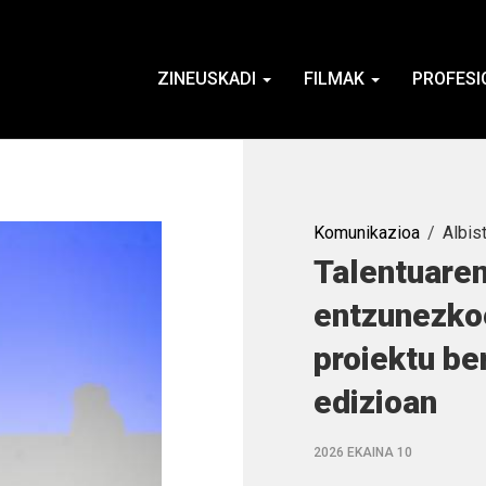
ZINEUSKADI
FILMAK
PROFESI
Komunikazioa
Albis
Talentuaren
entzunezkoe
proiektu ber
edizioan
2026 EKAINA 10