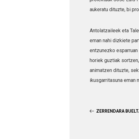
aukeratu dituzte, bi p
Antolatzaileek eta Ta
eman nahi dizkiete part
entzunezko esparruan s
horiek guztiak sortzen
animatzen dituzte, sekt
ikusgarritasuna eman n
ZERRENDARA BUEL