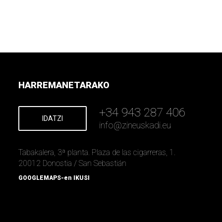
HARREMANETARAKO
+34 943 287 406
IDATZI
info
@
zineuskadi.eu
Tabakalera, 3ª planta. Plaza de las cigarreras, 1.
20012 Donostia / San Sebastián
GOOGLEMAPS-en IKUSI