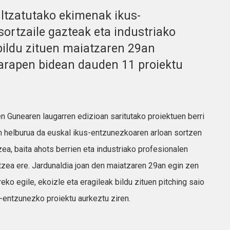
ltzatutako ekimenak ikus-
ortzaile gazteak eta industriako
bildu zituen maiatzaren 29an
arapen bidean dauden 11 proiektu
n Gunearen laugarren edizioan saritutako proiektuen berri
 helburua da euskal ikus-entzunezkoaren arloan sortzen
zea, baita ahots berrien eta industriako profesionalen
tzea ere. Jardunaldia joan den maiatzaren 29an egin zen
eko egile, ekoizle eta eragileak bildu zituen pitching saio
s-entzunezko proiektu aurkeztu ziren.