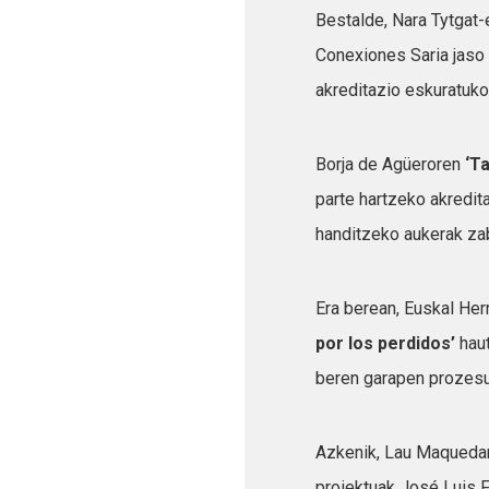
Bestalde, Nara Tytgat
Conexiones Saria jaso
akreditazio eskuratuko 
Borja de Agüeroren
‘T
parte hartzeko akredit
handitzeko aukerak zab
Era berean, Euskal He
por los perdidos’
haut
beren garapen prozesu
Azkenik, Lau Maqued
proiektuak José Luis 