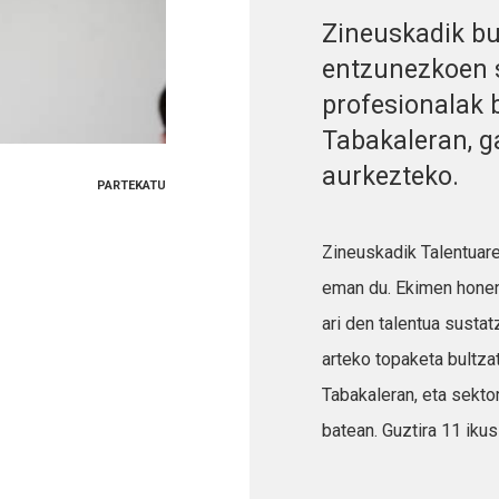
Zineuskadik bu
entzunezkoen s
profesionalak 
Tabakaleran, g
aurkezteko.
PARTEKATU
Zineuskadik Talentuare
eman du. Ekimen honen
ari den talentua sustat
arteko topaketa bultza
Tabakaleran, eta sektor
batean. Guztira 11 iku