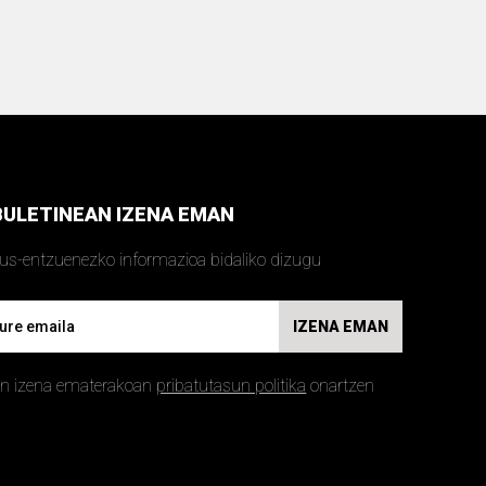
BULETINEAN IZENA EMAN
kus-entzuenezko informazioa bidaliko dizugu
IZENA EMAN
an izena ematerakoan
pribatutasun politika
onartzen