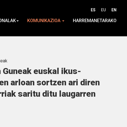
ES
EU
EN
ONALAK
KOMUNIKAZIOA
HARREMANETARAKO
teak
 Guneak euskal ikus-
n arloan sortzen ari diren
riak saritu ditu laugarren