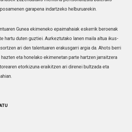
roposamenen garapena indartzeko helburuarekin.
lentuaren Gunea ekimeneko epaimahaiak eskerrik beroenak
e hartu duten guztiei. Aurkeztutako lanen maila altua ikus-
ortzen ari den talentuaren erakusgarri argia da. Ahots berri
, hazten eta honelako ekimenetan parte hartzen jarraitzera
orearen etorkizuna eraikitzen ari direnei bultzada eta
ahian.
TATU