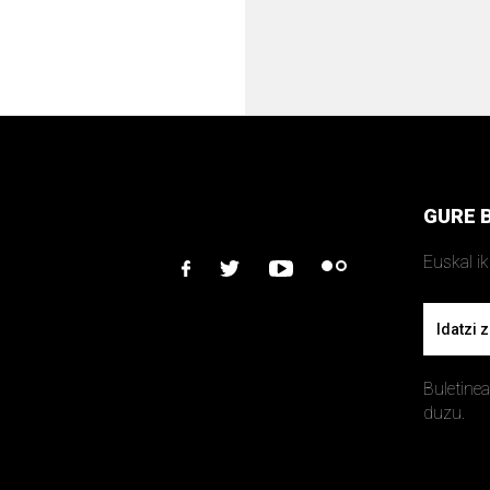
GURE 
Euskal i
facebook
twitter
youtube
flickr
Email
Buletine
duzu.