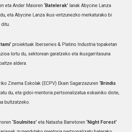
-en eta Ander Maioren
‘Batelerak’
lanak Abycine Lanza
 du, eta Abycine Lanza ikus-entzunezko merkaturako bi
ditu.
atami’
proiektuak Iberseries & Platino Industria topaketan
azioa lortu du, sektorean garatzeko eta ikusgarritasuna
altze aldera.
rriko Zinema Eskolak (ECPV) Ekain Sagarzazuren
‘Brindis
atu du, eta gidoi-mentoria pertsonalizatua eskainiko diote,
a bultzatzeko.
anoren
‘Soulmites’
eta Natasha Barretoren
‘Night Forest’
Fariasek zuzendutako mentoria pertsonalizatu baterako