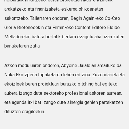
arakatzeko eta finantzaketa-eskema ohikoenetan
sakontzeko. Tailerraren ondoren, Begin Again-eko Co-Ceo
Gloria Bretonesekin eta Filmin-eko Content Editore Eloide
Melladorekin batera bertatik bertara ezagutu ahal izan zuten
banaketaren zatia.
Azken moduluaren ondoren, Abycine Jaialdian amaituko da
Noka Ekoizpena topaketaren lehen edizioa. Zuzendariek eta
ekoizleek beren proiektuari buruzko pitching bat egiteko
aukera izango dute sektoreko profesional askoren aurrean,
eta agenda itxi bat izango dute sinergia gehien partekatzen
dituzten eragileekin.