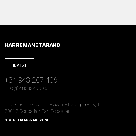
HARREMANETARAKO
IDATZI
+34 943 287 406
info
@
zineuskadi.eu
Tabakalera, 3ª planta. Plaza de las cigarreras, 1.
20012 Donostia / San Sebastián
GOOGLEMAPS-en IKUSI