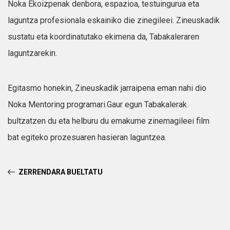
Noka Ekoizpenak denbora, espazioa, testuingurua eta
laguntza profesionala eskainiko die zinegileei. Zineuskadik
sustatu eta koordinatutako ekimena da, Tabakaleraren
laguntzarekin.
Egitasmo honekin, Zineuskadik jarraipena eman nahi dio
Noka Mentoring programari.Gaur egun Tabakalerak
bultzatzen du eta helburu du emakume zinemagileei film
bat egiteko prozesuaren hasieran laguntzea.
ZERRENDARA BUELTATU