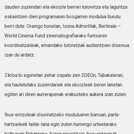
dauden zuzendari eta ekoizle berriei tutoretza eta laguntza
eskaintzen dien programaren bosgarren modulua burutu
berri dute. Oraingo honetan, Isona Admetllak, Berlinale –
World Cinema Fund zinematografiarako funtsaren
koordinatzaileak, emandako tutoretzak audientzien diseinua
izan du ardatz.
Zikloa bi egunetan zehar ospatu zen 2DEOn, Tabakaleran,
eta hautatutako zuzendariek eta ekoizleek beren lanetan
egiten ari diren aurrerapenak erakusteko aukera izan zuten.
Ikus-entzuleak diseinatzeko moduluaren barruan, parte-
hartzaileek talde-lana egin zuten hurrengo urteetarako
helburuak finkatzeko, beren proiektuen ikus-entzuleak