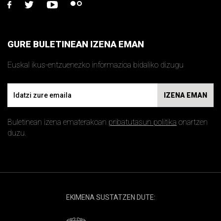
facebook
twitter
youtube
flickr
GURE BULETINEAN IZENA EMAN
Euskal ikus-entzuenezko informazioa bidaliko dizugu
Email
IZENA EMAN
Buletinean izena ematerakoan
pribatutasun politika
onartzen
duzu.
EKIMENA SUSTATZEN DUTE: