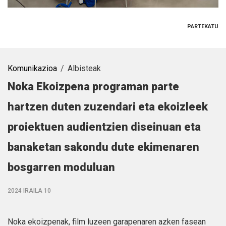
PARTEKATU
Komunikazioa
Albisteak
Noka Ekoizpena programan parte
hartzen duten zuzendari eta ekoizleek
proiektuen audientzien diseinuan eta
banaketan sakondu dute ekimenaren
bosgarren moduluan
2024 IRAILA 10
Noka ekoizpenak, film luzeen garapenaren azken fasean