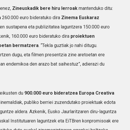
enez,
Zineuskadik bere hiru lerroak
mantenduko ditu:
a
260.000 euro bideratuko dira
Zinema Euskaraz
en sustapena eta publizitatea laguntzera 150.000 euro
zkenik, 160.000 euro bideratuko dira
proiektuen
toetan bermatzera
. “Tekla guztiak jo nahi ditugu.
rtzen dugu, eta filmen presentzia zine aretoetan ere
an endemikoa den arazo bat saihestuz”, adierazi du
reikusten du
900.000 euro bideratzea Europa Creativa
inemaldiak, publiko berriei zuzendutako proiektuak edota
guntze aldera. Azkenik, Eusko Jaurlaritzaren diru-laguntza
skal Institutuaren laguntzek eta EiTBren konpromisoak ere