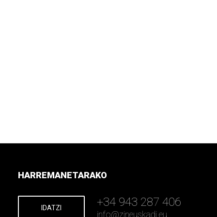
HARREMANETARAKO
+34 943 287 406
IDATZI
info
@
zineuskadi.eu