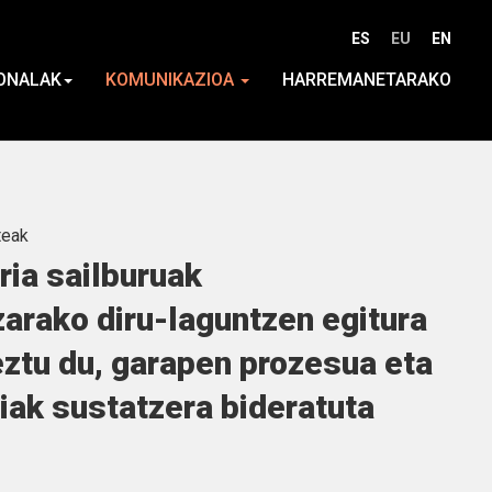
ES
EU
EN
ONALAK
KOMUNIKAZIOA
HARREMANETARAKO
teak
ria sailburuak
arako diru-laguntzen egitura
eztu du, garapen prozesua eta
riak sustatzera bideratuta