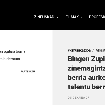
ZINEUSKADI
FILMAK
PROFESI
Komunikazioa
Albis
Bingen Zupi
zinemagintz
PARTEKATU
berria aurk
talentu ber
2017 EKAINA 07