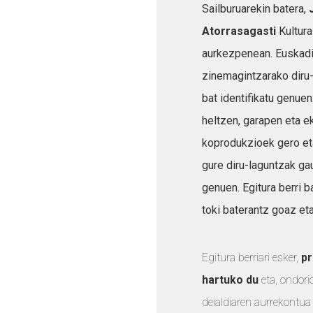
Sailburuarekin batera,
Atorrasagasti
Kultura
aurkezpenean. Euskadi
zinemagintzarako diru-
bat identifikatu genuen
heltzen, garapen eta e
koprodukzioek gero eta
gure diru-laguntzak ga
genuen. Egitura berri b
toki baterantz goaz eta
Egitura berriari esker,
pr
hartuko du
eta, ondori
deialdiaren aurrekontua