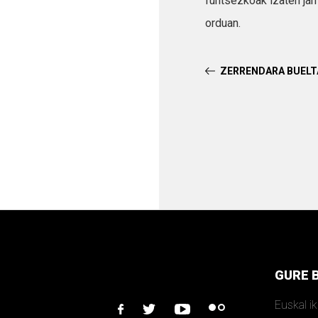
funtsezkoak izaten jar
orduan.
ZERRENDARA BUEL
GURE 
Euskal i
facebook
twitter
youtube
flickr