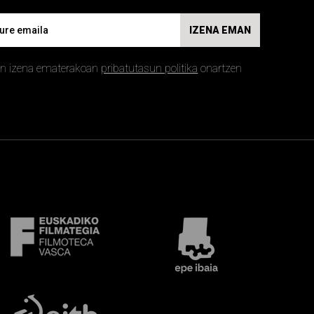
IZENA EMAN
an izena ematerakoan
pribatutasun politika
onartzen