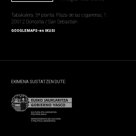
Tabakalera, 3ª planta. Plaza de las cigarreras, 1.
20012 Donostia / San Sebastián
GOOGLEMAPS-en IKUSI
EKIMENA SUSTATZEN DUTE: