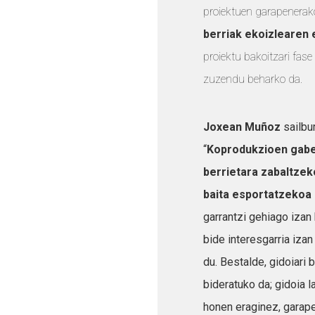
proiektuen garapenerako
berriak ekoizlearen e
proiektu bakoitzari fas
zuzendu beharko da.
Joxean Muñoz
sailbu
“
Koprodukzioen gabe
berrietara zabaltzek
baita esportatzekoa
garrantzi gehiago izan
bide interesgarria iza
du. Bestalde, gidoiari 
bideratuko da; gidoia 
honen eraginez, garape