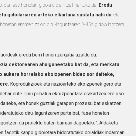
, eta fase honetan gidoia ere aintzat hartuko da.
Eredu
ta gidoilariaren arteko elkarlana sustatu nahi du
, eta
e honetan ematen zaion diru-laguntzaren %45a gidoia lantzera
ruordeak eredu berri honen zergatia azaldu du:
zia sektorearen ahulguneetako bat da, eta merkatu
o aukera horrelako ekoizpenen bidez sor daiteke,
 ere
. Koprodukzioek eta nazioarteko ekoizpenek gero eta
 behar dute. Diru pribatua ekoizpenetara erakartzea ere oso
n daiteke, eta honek guztiak garapen prozesu bat eskatzen
bideratutako diru-laguntzaren parte bat, fase honetan
laguntzen da proiektu baten barruan dagoelako”. Aldaketa
n fasetik kanpo gidoietara bideratutako deialdiak indarrean