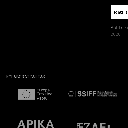
Email
Buletine
duzu.
KOLABORATZAILEAK