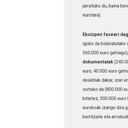
jarraituko du, baina b
eurotara).
Ekoizpen faseari da
igoko da bideratutako 
360.000 euro gehiago)
dokumentalak
(240.00
euro; 40.000 euro gehi
deialdiak dakar; izan e
sortuko da (800.000 eu
bitartez, 500.000 euro
eurokoak izango dira ge
berritzaile eta arriskud