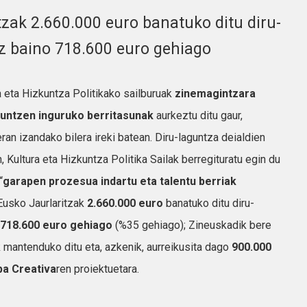
tzak 2.660.000 euro banatuko ditu diru-
az baino 718.600 euro gehiago
a eta Hizkuntza Politikako sailburuak
zinemagintzara
guntzen inguruko berritasunak
aurkeztu ditu gaur,
an izandako bilera ireki batean. Diru-laguntza deialdien
 Kultura eta Hizkuntza Politika Sailak berregituratu egin du
“
garapen prozesua indartu eta talentu berriak
 Eusko Jaurlaritzak
2.660.000 euro
banatuko ditu diru-
 718.600 euro gehiago
(%35 gehiago); Zineuskadik bere
k mantenduko ditu eta, azkenik, aurreikusita dago
900.000
pa Creativa
ren proiektuetara.