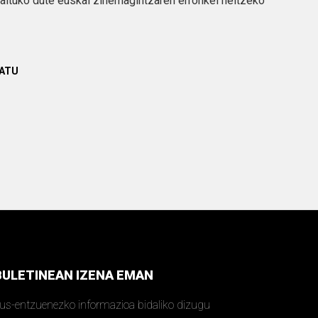
raituko dute euskal zinemagintzaren erronkei heltzeko
TATU
BULETINEAN IZENA EMAN
kus-entzuenezko informazioa bidaliko dizugu