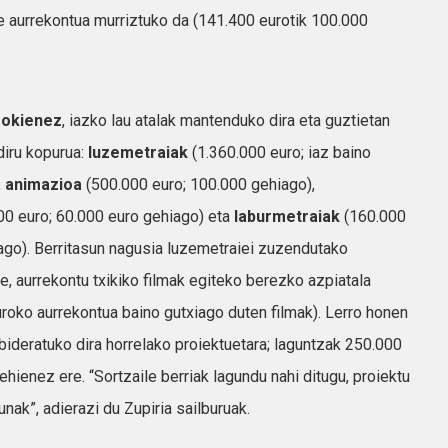
ere aurrekontua murriztuko da (141.400 eurotik 100.000
gokienez
, iazko lau atalak mantenduko dira eta guztietan
diru kopurua:
luzemetraiak
(1.360.000 euro; iaz baino
,
animazioa
(500.000 euro; 100.000 gehiago),
0 euro; 60.000 euro gehiago) eta
laburmetraiak
(160.000
ago). Berritasun nagusia luzemetraiei zuzendutako
re, aurrekontu txikiko filmak egiteko berezko azpiatala
roko aurrekontua baino gutxiago duten filmak). Lerro honen
 bideratuko dira horrelako proiektuetara; laguntzak 250.000
hienez ere. “Sortzaile berriak lagundu nahi ditugu, proiektu
unak”, adierazi du Zupiria sailburuak.