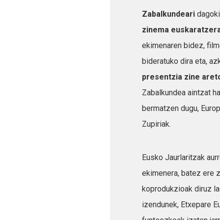
Zabalkundeari
dagoki
zinema euskaratzer
ekimenaren bidez, film
bideratuko dira eta, a
presentzia zine are
Zabalkundea aintzat ha
bermatzen dugu, Europ
Zupiriak.
Eusko Jaurlaritzak aur
ekimenera, batez ere z
koprodukzioak diruz la
izendunek, Etxepare Eu