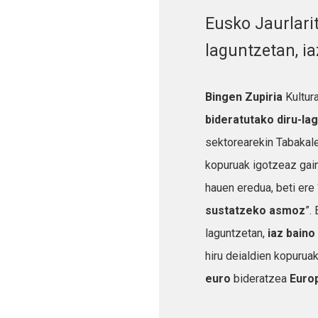
Eusko Jaurlari
laguntzetan, i
Bingen Zupiria
Kultur
bideratutako diru-la
sektorearekin Tabakaler
kopuruak igotzeaz gain,
hauen eredua, beti ere 
sustatzeko asmoz
”.
laguntzetan,
iaz baino
hiru deialdien kopurua
euro
bideratzea
Euro