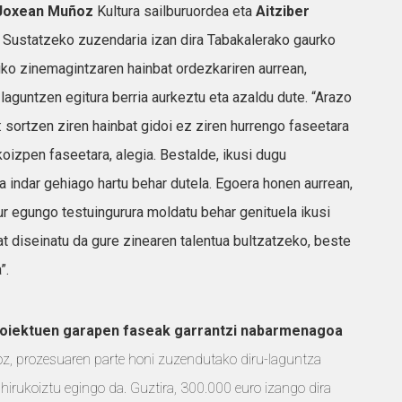
Joxean Muñoz
Kultura sailburuordea eta
Aitziber
 Sustatzeko zuzendaria izan dira Tabakalerako gaurko
ko zinemagintzaren hainbat ordezkariren aurrean,
laguntzen egitura berria aurkeztu eta azaldu dute. “Arazo
: sortzen ziren hainbat gidoi ez ziren hurrengo faseetara
koizpen faseetara, alegia. Bestalde, ikusi dugu
 indar gehiago hartu behar dutela. Egoera honen aurrean,
ur egungo testuingurura moldatu behar genituela ikusi
at diseinatu da gure zinearen talentua bultzatzeko, beste
”.
oiektuen garapen faseak garrantzi nabarmenagoa
oz, prozesuaren parte honi zuzendutako diru-laguntza
 hirukoiztu egingo da. Guztira, 300.000 euro izango dira