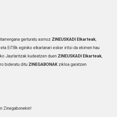
ritarrengana gerturatu asmoz
ZINEUSKADI Elkarteak
,
eta EiTBk eginiko elkarlanari esker iritsi da ekimen hau
sko Jaurlaritzak kudeatzen duen
ZINEUSKADI Elkarteak
,
ro bideratu ditu
ZINEGABONAK
zikloa garatzen
on Zinegabonekin!