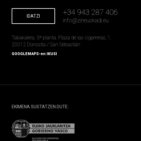
+34 943 287 406
IDATZI
info
@
zineuskadi.eu
Tabakalera, 3ª planta. Plaza de las cigarreras, 1.
20012 Donostia / San Sebastián
GOOGLEMAPS-en IKUSI
EKIMENA SUSTATZEN DUTE: