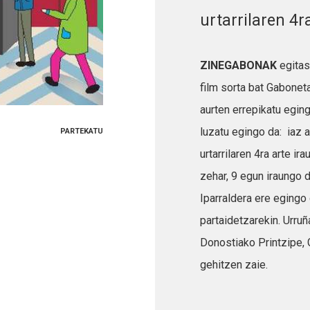
urtarrilaren 4r
ZINEGABONAK
egitas
film sorta bat Gabonet
aurten errepikatu eging
luzatu egingo da: iaz 
PARTEKATU
urtarrilaren 4ra arte ir
zehar, 9 egun iraungo 
Iparraldera ere egingo
partaidetzarekin. Urru
Donostiako Printzipe, 
gehitzen zaie.