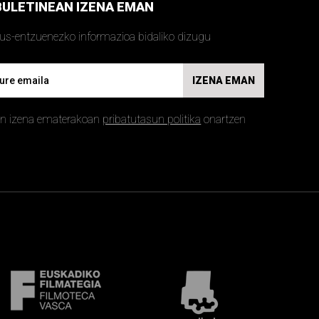
BULETINEAN IZENA EMAN
kus-entzuenezko informazioa bidaliko dizugu
IZENA EMAN
an izena ematerakoan
pribatutasun politika
onartzen