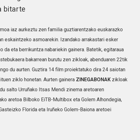
a bitarte
moa iaz aurkeztu zen familia guztiarentzako euskarazko
an eskaintzeko asmoarekin. Izandako arrakastari esker
o da eta berrikuntza nabariekin gainera. Batetik, egitaraua
astebukaera bakarrean burutu zen zikloak, abenduaren 22tik
aungo du aurten. Guztira 14 film proiektatuko dira 24 saiotan
dituen ziklo honetan. Aurten gainera
ZINEGABONAK
zikloak
 du salto Urruñako Itsas Mendi zinema aretoaren
ñako aretoa Bilboko EiTB-Multibox eta Golem Alhondegia,
Gasteizko Florida eta Iruñeko Golem-Baiona aretoei