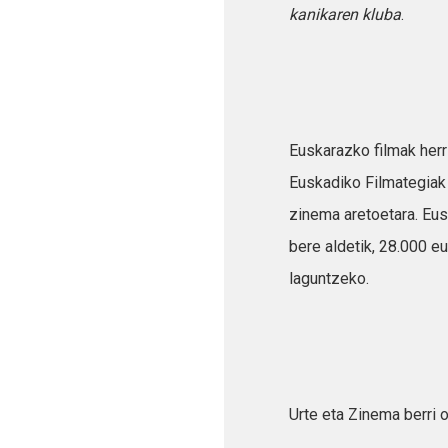
kanikaren kluba
.
Euskarazko filmak her
Euskadiko Filmategiak 
zinema aretoetara. Eu
bere aldetik, 28.000 eu
laguntzeko.
Urte eta Zinema berri 