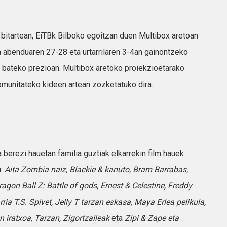
bitartean, EiTBk Bilboko egoitzan duen Multibox aretoan
a abenduaren 27-28 eta urtarrilaren 3-4an gainontzeko
 bateko prezioan. Multibox aretoko proiekzioetarako
munitateko kideen artean zozketatuko dira.
berezi hauetan familia guztiak elkarrekin film hauek
u:
Aita Zombia naiz, Blackie & kanuto, Bram Barrabas,
agon Ball Z: Battle of gods, Ernest & Celestine, Freddy
rria T.S. Spivet, Jelly T tarzan eskasa, Maya Erlea pelikula,
n iratxoa, Tarzan, Zigortzaileak
eta
Zipi & Zape eta