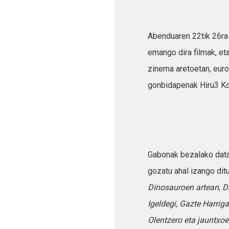
Abenduaren 22tik 26ra 
emango dira filmak, et
zinema aretoetan, euro
gonbidapenak Hiru3 Ko
Gabonak bezalako data 
gozatu ahal izango dit
Dinosauroen artean, Dr
Igeldegi, Gazte Harriga
Olentzero eta jauntxoe