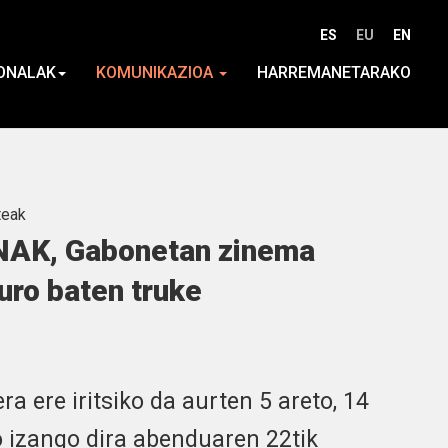
ES
EU
EN
ONALAK
KOMUNIKAZIOA
HARREMANETARAKO
teak
AK, Gabonetan zinema
uro baten truke
era ere iritsiko da aurten 5 areto, 14
o izango dira abenduaren 22tik