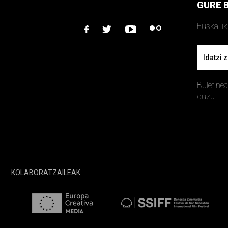
GURE 
Euskal i
facebook
twitter
youtube
flickr
Email
Buletine
duzu.
KOLABORATZAILEAK