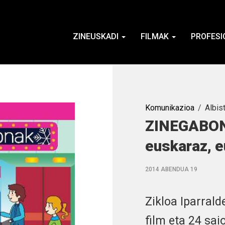
ZINEUSKADI
FILMAK
PROFESI
Komunikazioa
Albis
ZINEGABON
euskaraz, e
2014 ABENDUA 19
Zikloa Iparrald
film eta 24 sai