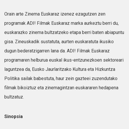
Orain arte Zinema Euskaraz izenez ezagutzen zen
programak ADI! Filmak Euskaraz marka aurkeztu berri du,
euskarazko zinema bultzatzeko etapa berri baten abiapuntu
gisa. Zineuskadik sustatuta, aurten euskaratuta ikusiko
dugun bederatzigarren lana da. ADI! Filmak Euskaraz
programaren helburua euskal ikus-entzunezkoen sektoreari
laguntzea da, Eusko Jaurlaritzako Kultura eta Hizkuntza
Politika sailak babestuta, haur zein gazteei zuzendutako
filmak bikoiztuz eta zinemagintzan euskararen hedapena
bultzatuz.
Sinopsia