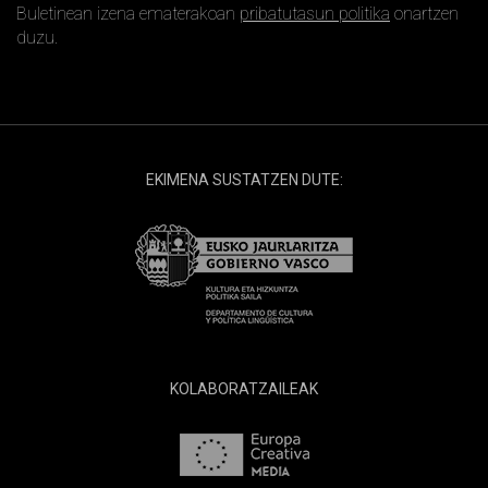
Buletinean izena ematerakoan
pribatutasun politika
onartzen
duzu.
EKIMENA SUSTATZEN DUTE:
KOLABORATZAILEAK