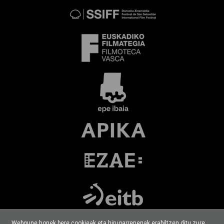
Webgune honek bere cookieak eta hirugarrenenak erabiltzen ditu zure