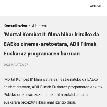
PARTEKATU
Komunikazioa
Albisteak
‘Mortal Kombat II’ filma bihar iritsiko da
EAEko zinema-aretoetara, ADI! Filmak
Euskaraz programaren barruan
2026 MAIATZA 07
‘Mortal Kombat II’ filma ostiralean estreinatuko da EAEko
hainbat aretotan, ADI! Filmak Euskaraz programaren eskutik.
Publiko orokorrari zuzendutako film estatubatuarra
euskarara bikoiztuta ikusi ahal izango dugu.