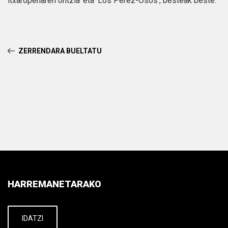
itxaropenaren ontzia’ eta ‘Los Pérez-Osos’, besteak beste.
ZERRENDARA BUELTATU
HARREMANETARAKO
IDATZI