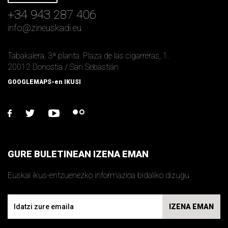
+34 943 287 406
info
@
zineuskadi.eu
Tabakalera, 3ª planta. Plaza de las cigarreras, 1.
20012 Donostia / San Sebastián
GOOGLEMAPS-en IKUSI
facebook
twitter
youtube
flickr
GURE BULETINEAN IZENA EMAN
Euskal ikus-entzuenezko informazioa bidaliko dizugu
Email
IZENA EMAN