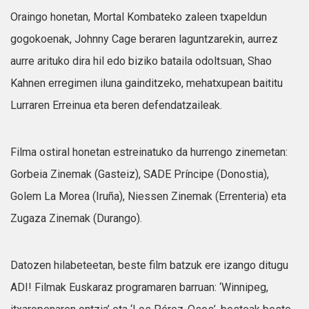
Oraingo honetan, Mortal Kombateko zaleen txapeldun
gogokoenak, Johnny Cage beraren laguntzarekin, aurrez
aurre arituko dira hil edo biziko bataila odoltsuan, Shao
Kahnen erregimen iluna gainditzeko, mehatxupean baititu
Lurraren Erreinua eta beren defendatzaileak.
Filma ostiral honetan estreinatuko da hurrengo zinemetan:
Gorbeia Zinemak (Gasteiz), SADE Príncipe (Donostia),
Golem La Morea (Iruña), Niessen Zinemak (Errenteria) eta
Zugaza Zinemak (Durango).
Datozen hilabeteetan, beste film batzuk ere izango ditugu
ADI! Filmak Euskaraz programaren barruan: ‘Winnipeg,