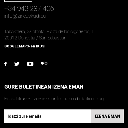
+34 943 287 406
info
@
zineuskadi.eu
Tabakalera, 3ª planta. Plaza de las cigarreras, 1.
20012 Donostia / San Sebastián
GOOGLEMAPS-en IKUSI
facebook
twitter
youtube
flickr
GURE BULETINEAN IZENA EMAN
Euskal ikus-entzuenezko informazioa bidaliko dizugu
Email
IZENA EMAN