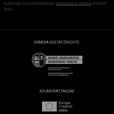
Buletinean izena ematerakoan
pribatutasun politika
onartzen
duzu.
EKIMENA SUSTATZEN DUTE:
KOLABORATZAILEAK