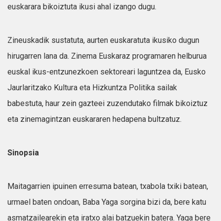
euskarara bikoiztuta ikusi ahal izango dugu.
Zineuskadik sustatuta, aurten euskaratuta ikusiko dugun
hirugarren lana da. Zinema Euskaraz programaren helburua
euskal ikus-entzunezkoen sektoreari laguntzea da, Eusko
Jaurlaritzako Kultura eta Hizkuntza Politika sailak
babestuta, haur zein gazteei zuzendutako filmak bikoiztuz
eta zinemagintzan euskararen hedapena bultzatuz.
Sinopsia
Maitagarrien ipuinen erresuma batean, txabola txiki batean,
urmael baten ondoan, Baba Yaga sorgina bizi da, bere katu
asmatzailearekin eta iratxo alai batzuekin batera. Yaga bere