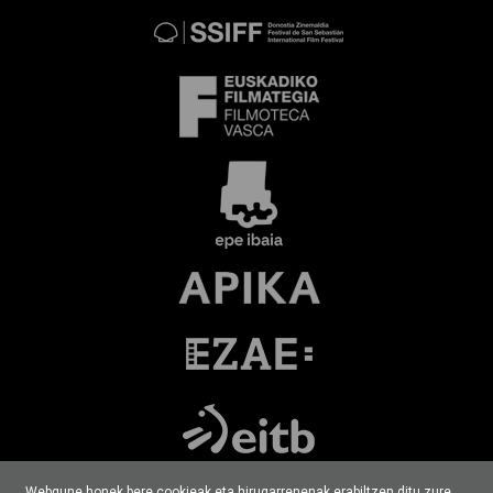
Webgune honek bere cookieak eta hirugarrenenak erabiltzen ditu zure