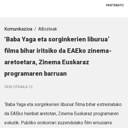
PARTEKATU
Komunikazioa
Albisteak
‘Baba Yaga eta sorginkerien liburua’
filma bihar iritsiko da EAEko zinema-
aretoetara, Zinema Euskaraz
programaren barruan
2026 OTSAILA 12
‘Baba Yaga eta sorginkerien liburua’ filma bihar estreinatuko
da EAEko hainbat aretotan, Zinema Euskaraz programaren
eskutik. Publiko orokorrari zuzendutako film errusiarra