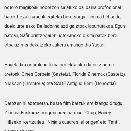
botere magikoak hobetzen saiatuko da, baina profesional
batek bezala araoak egiteko bere sorgin-liburua behar du,
duela urte asko Belladonna azti gaiztoak lapurtutakoa. Egun
batean, Safir printzesaren ustekabeko bisita batek bere
etsaiaz mendekatzeko aukera emango dio Yagari.
Hauek dira ostiralean filma proiektatuko duten zinema-
aretoak: Cines Gorbeia (Gasteiz), Florida Zinemak (Gasteiz),
Niessen (Errenteria) eta SADE Antiguo Berri (Donostia).
Datozen hilabeteetan, beste film batzuk ere izango ditugu
Zinema Euskaraz programaren barruan: ‘Chirp, Honey
Hillseko ikertzailea’, ‘Ninja a cuadros: el origen’ eta ‘Tafiti’,