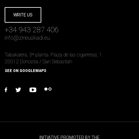
WRITE US
+34 943 287 406
info
@
zineuskadi.eu
Tabakalera, 3ª planta. Plaza de las cigarreras, 1.
20012 Donostia / San Sebastián
SEE ON GOOGLEMAPS
facebook
twitter
youtube
flickr
INITIATIVE PROMOTED BY THE