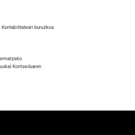
Kontabilitateari buruzkoa.
Bermatzeko
uskal Kontseiluaren