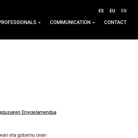
ES
EU
EN
PROFESSIONALS
COMMUNICATION
CONTACT
Nagusiaren Erregelamendua
ari eta gobernu onari