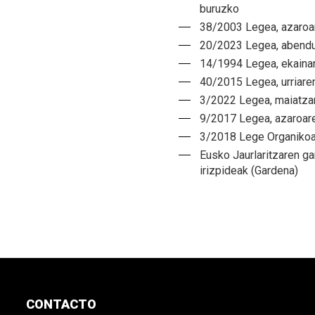
buruzko
38/2003 Legea, azaroar
20/2023 Legea, abendu
14/1994 Legea, ekainar
40/2015 Legea, urriare
3/2022 Legea, maiatzar
9/2017 Legea, azaroare
3/2018 Lege Organikoa
Eusko Jaurlaritzaren g
irizpideak (Gardena)
CONTACTO