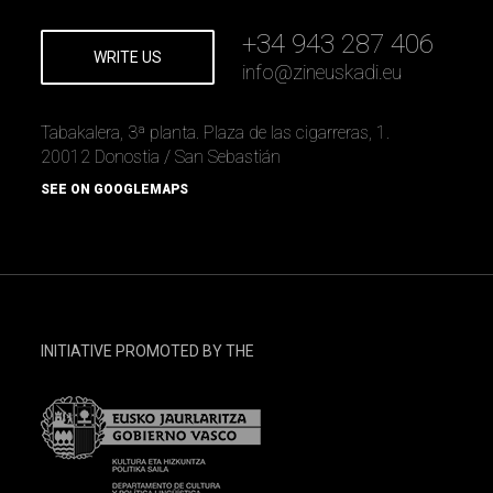
+34 943 287 406
WRITE US
info
@
zineuskadi.eu
Tabakalera, 3ª planta. Plaza de las cigarreras, 1.
20012 Donostia / San Sebastián
SEE ON GOOGLEMAPS
INITIATIVE PROMOTED BY THE