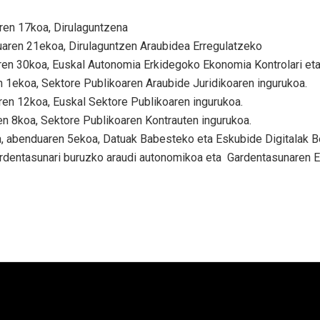
en 17koa, Dirulaguntzena
aren 21ekoa, Dirulaguntzen Araubidea Erregulatzeko
en 30koa, Euskal Autonomia Erkidegoko Ekonomia Kontrolari eta 
n 1ekoa, Sektore Publikoaren Araubide Juridikoaren ingurukoa.
en 12koa, Euskal Sektore Publikoaren ingurukoa.
n 8koa, Sektore Publikoaren Kontrauten ingurukoa.
, abenduaren 5ekoa, Datuak Babesteko eta Eskubide Digitalak 
ardentasunari buruzko araudi autonomikoa eta Gardentasunaren E