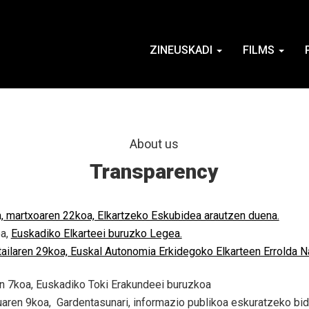
ZINEUSKADI
FILMS
About us
Transparency
 martxoaren 22koa, Elkartzeko Eskubidea arautzen duena.
oa,
Euskadiko Elkarteei buruzko Legea.
ailaren 29koa, Euskal Autonomia Erkidegoko Elkarteen Errolda 
en 7koa, Euskadiko Toki Erakundeei buruzkoa
ren 9koa, Gardentasunari, informazio publikoa eskuratzeko bide