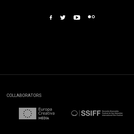
facebook
twitter
youtube
flickr
COLLABORATORS