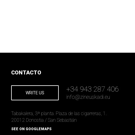
CONTACTO
+34 943 287 406
WRITE US
info
@
zineuskadi.eu
Tabakalera, 3ª planta. Plaza de las cigarreras, 1.
20012 Donostia / San Sebastián
SEE ON GOOGLEMAPS