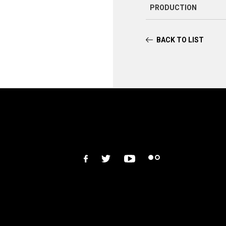
PRODUCTION
BACK TO LIST
facebook
twitter
youtube
flickr