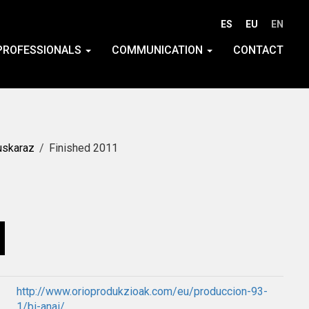
ES
EU
EN
PROFESSIONALS
COMMUNICATION
CONTACT
uskaraz
Finished 2011
http://www.orioprodukzioak.com/eu/produccion-93-
1/bi-anai/