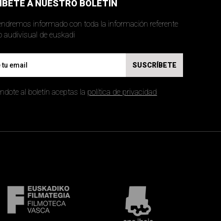
ÍBETE A NUESTRO BOLETÍN
ndremos informado con toda la información referente
al mundo audivisual de euskadi
SUSCRÍBETE
ndote al boletín aceptas la
política de privacidad