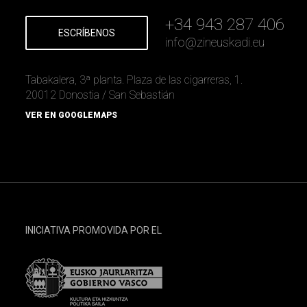
+34 943 287 406
ESCRÍBENOS
info
@
zineuskadi.eu
Tabakalera, 3ª planta. Plaza de las cigarreras, 1.
20012 Donostia / San Sebastián
VER EN GOOGLEMAPS
INICIATIVA PROMOVIDA POR EL