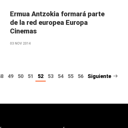
Ermua Antzokia formará parte
de la red europea Europa
Cinemas
03 NOV 2014
48
49
50
51
52
53
54
55
56
Siguiente