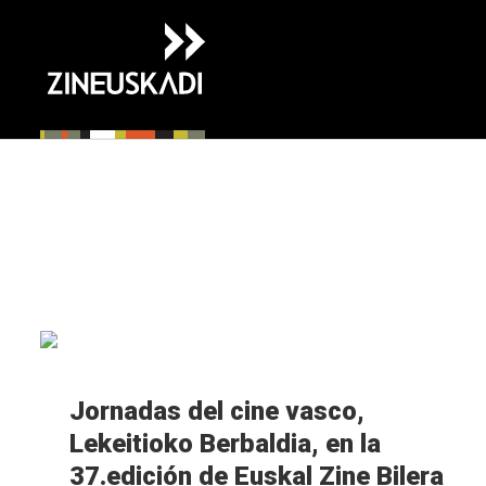
Ir
directamente
al
contenido
M�s
info
Jornadas del cine vasco,
Lekeitioko Berbaldia, en la
37.edición de Euskal Zine Bilera