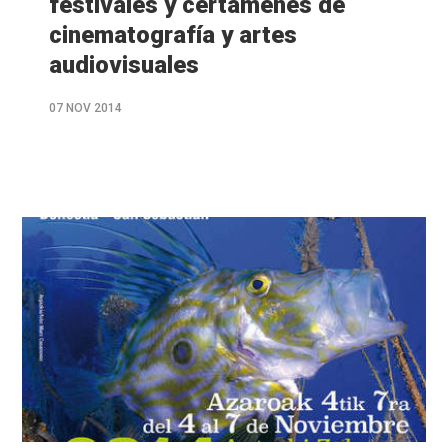
festivales y certámenes de
cinematografía y artes
audiovisuales
07 NOV 2014
M�s
info