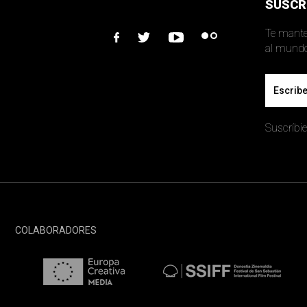
SUSCR
Te mante
facebook
twitter
youtube
flickr
Email
Suscríbie
COLABORADORES