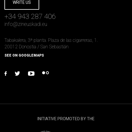
WRITE US
+34 943 287 406
info
@
zineuskadi.eu
Tabakalera, 3ª planta. Plaza de las cigarreras, 1.
20012 Donostia / San Sebastián
SEE ON GOOGLEMAPS
facebook
twitter
youtube
flickr
INITIATIVE PROMOTED BY THE