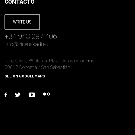
CONTACTO
WRITE US
+34 943 287 406
info
@
zineuskadi.eu
Tabakalera, 3ª planta. Plaza de las cigarreras, 1.
20012 Donostia / San Sebastián
SEE ON GOOGLEMAPS
facebook
twitter
youtube
flickr