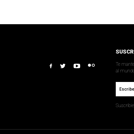
SUSCR
Te mante
facebook
twitter
youtube
flickr
Email
Suscríbie