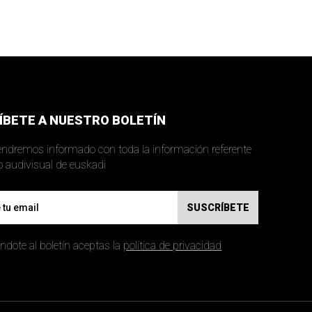
ÍBETE A NUESTRO BOLETÍN
ndremos informado con toda la información referente
al mundo audivisual de euskadi
SUSCRÍBETE
ndote al boletín aceptas la
política de privacidad