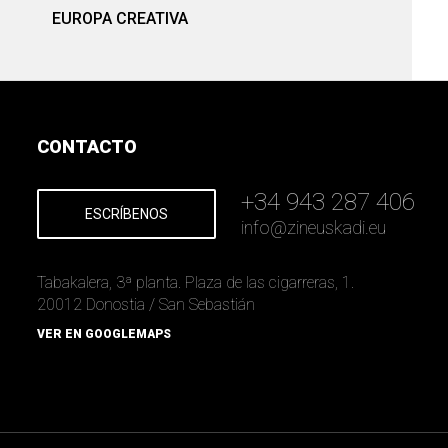
EUROPA CREATIVA
CONTACTO
+34 943 287 406
ESCRÍBENOS
info
@
zineuskadi.eu
Tabakalera, 3ª planta. Plaza de las cigarreras, 1.
20012 Donostia / San Sebastián
VER EN GOOGLEMAPS