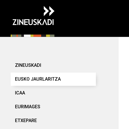
Ir
directamente
al
contenido
ZINEUSKADI
EUSKO JAURLARITZA
ICAA
EURIMAGES
ETXEPARE