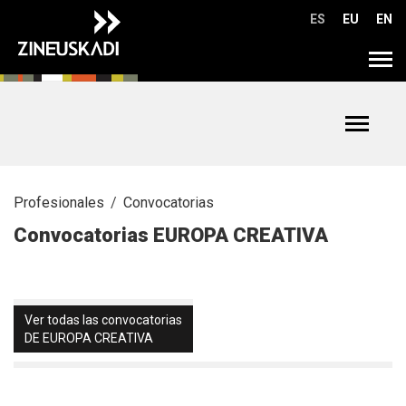
Ir
ES
EU
EN
directamente
al
Tog
contenido
navi
Toggle
navigat
Profesionales
Convocatorias
Convocatorias EUROPA CREATIVA
Ver todas las convocatorias
DE EUROPA CREATIVA