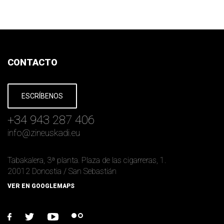
CONTACTO
ESCRÍBENOS
+34 943 287 406
info
@
zineuskadi.eu
Tabakalera, 3ª planta. Plaza de las cigarreras, 1.
20012 Donostia / San Sebastián
VER EN GOOGLEMAPS
facebook
twitter
youtube
flickr