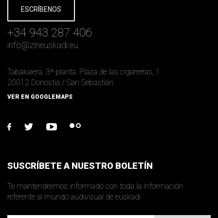
ESCRÍBENOS
+34 943 287 406
info
@
zineuskadi.eu
Tabakalera, 3ª planta. Plaza de las cigarreras, 1.
20012 Donostia / San Sebastián
VER EN GOOGLEMAPS
facebook
twitter
youtube
flickr
SUSCRÍBETE A NUESTRO BOLETÍN
Te mantendremos informado con toda la información
referente al mundo audivisual de euskadi