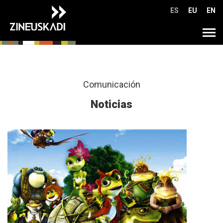
Ir
ES
EU
EN
directamente
al
Tog
contenido
navi
Comunicación
Noticias
M�s
info