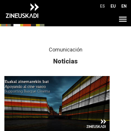
Ir
ES
EU
EN
directamente
al
Tog
contenido
navi
Comunicación
Noticias
M�s
info