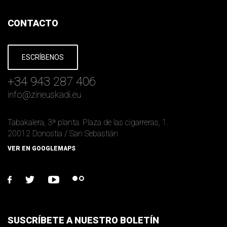
CONTACTO
ESCRÍBENOS
+34 943 287 406
info
@
zineuskadi.eu
Tabakalera, 3ª planta. Plaza de las cigarreras, 1.
20012 Donostia / San Sebastián
VER EN GOOGLEMAPS
facebook
twitter
youtube
flickr
SUSCRÍBETE A NUESTRO BOLETÍN