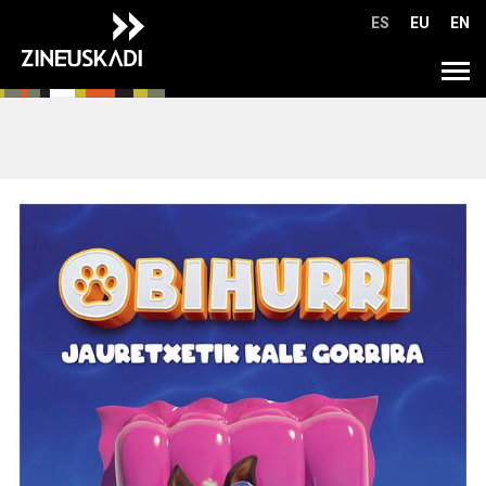
Ir
ES
EU
EN
directamente
al
Tog
contenido
navi