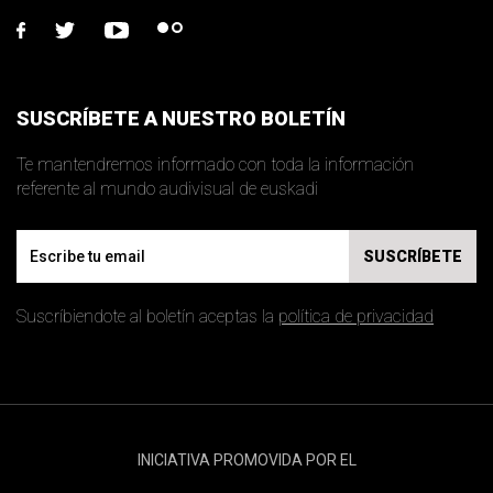
facebook
twitter
youtube
flickr
SUSCRÍBETE A NUESTRO BOLETÍN
Te mantendremos informado con toda la información
referente al mundo audivisual de euskadi
Email
SUSCRÍBETE
Suscríbiendote al boletín aceptas la
política de privacidad
INICIATIVA PROMOVIDA POR EL