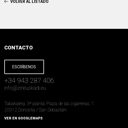
VOLVER AL LISTADO
CONTACTO
ESCRÍBENOS
+34 943 287 406
info
@
zineuskadi.eu
Tabakalera, 3ª planta. Plaza de las cigarreras, 1.
20012 Donostia / San Sebastián
VER EN GOOGLEMAPS