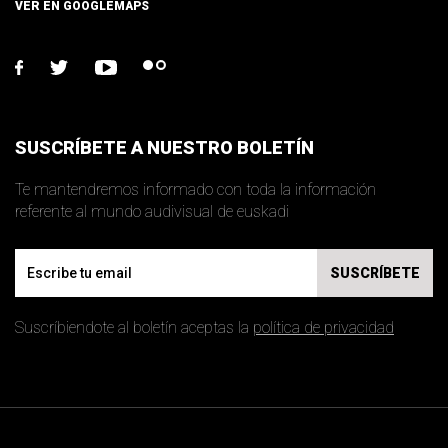
VER EN GOOGLEMAPS
facebook
twitter
youtube
flickr
SUSCRÍBETE A NUESTRO BOLETÍN
Te mantendremos informado con toda la información
referente al mundo audivisual de euskadi
Email
SUSCRÍBETE
Suscríbiendote al boletín aceptas la
política de privacidad