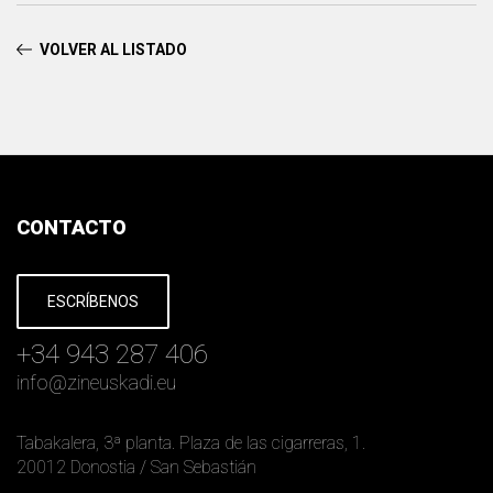
VOLVER AL LISTADO
CONTACTO
ESCRÍBENOS
+34 943 287 406
info
@
zineuskadi.eu
Tabakalera, 3ª planta. Plaza de las cigarreras, 1.
20012 Donostia / San Sebastián