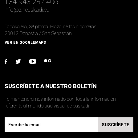
+34 943 287 406
info
@
zineuskadi.eu
Tabakalera, 3ª planta. Plaza de las cigarreras, 1.
20012 Donostia / San Sebastián
VER EN GOOGLEMAPS
facebook
twitter
youtube
flickr
SUSCRÍBETE A NUESTRO BOLETÍN
Te mantendremos informado con toda la información
referente al mundo audivisual de euskadi
Email
SUSCRÍBETE