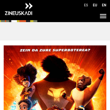
Ir
ES
EU
EN
directamente
al
Tog
contenido
navi