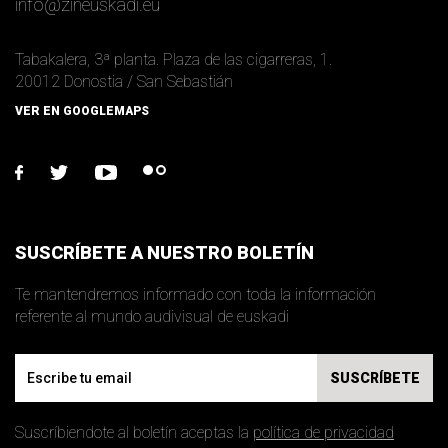
info
@
zineuskadi.eu
Tabakalera, 3ª planta. Plaza de las cigarreras, 1.
20012 Donostia / San Sebastián
VER EN GOOGLEMAPS
facebook
twitter
youtube
flickr
SUSCRÍBETE A NUESTRO BOLETÍN
Te mantendremos informado con toda la información
referente al mundo audivisual de euskadi
Email
SUSCRÍBETE
Suscríbiendote al boletín aceptas la
política de privacidad