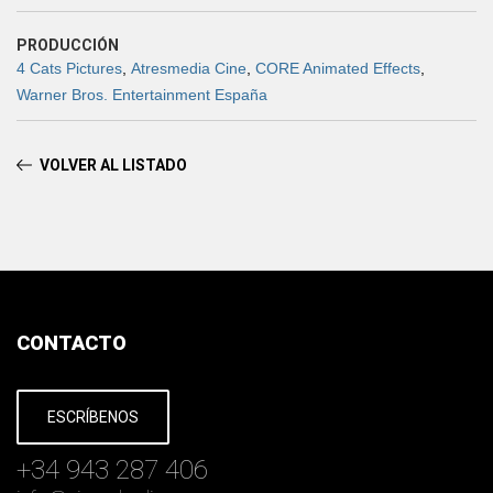
PRODUCCIÓN
4 Cats Pictures
,
Atresmedia Cine
,
CORE Animated Effects
,
Warner Bros. Entertainment España
VOLVER AL LISTADO
CONTACTO
ESCRÍBENOS
+34 943 287 406