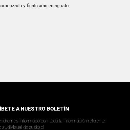
 comenzado y finalizarán en agosto.
ÍBETE A NUESTRO BOLETÍN
ndremos informado con toda la información referente
al mundo audivisual de euskadi