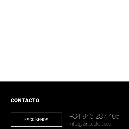
CONTACTO
+34 943 287 406
ESCRÍBENOS
info
@
zineuskadi.eu