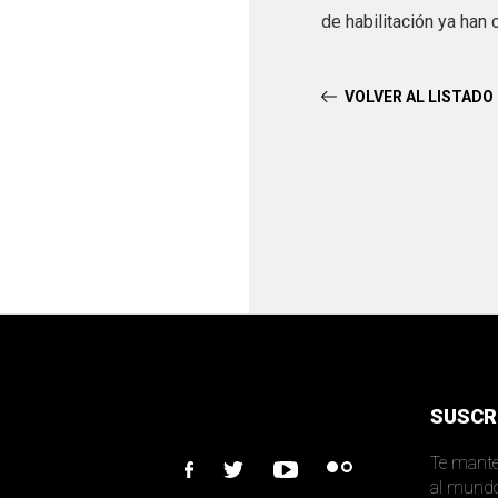
de habilitación ya han
VOLVER AL LISTADO
SUSCR
Te mante
facebook
twitter
youtube
flickr