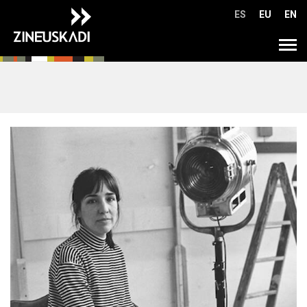
Ir
ES
EU
EN
directamente
al
Tog
contenido
navi