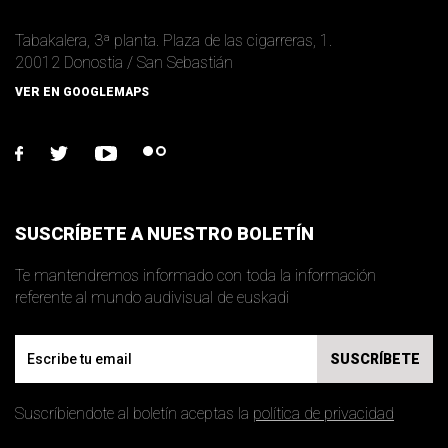
Tabakalera, 3ª planta. Plaza de las cigarreras, 1.
20012 Donostia / San Sebastián
VER EN GOOGLEMAPS
facebook
twitter
youtube
flickr
SUSCRÍBETE A NUESTRO BOLETÍN
Te mantendremos informado con toda la información
referente al mundo audivisual de euskadi
Email
SUSCRÍBETE
Suscríbiendote al boletín aceptas la
política de privacidad