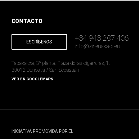
CONTACTO
+34 943 287 406
ESCRÍBENOS
info
@
zineuskadi.eu
Tabakalera, 3ª planta. Plaza de las cigarreras, 1.
20012 Donostia / San Sebastián
VER EN GOOGLEMAPS
INICIATIVA PROMOVIDA POR EL