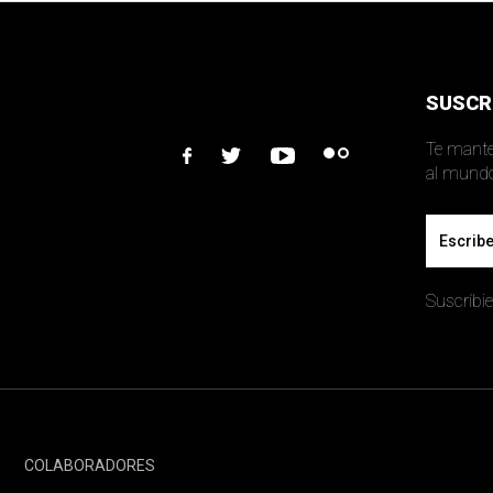
SUSCR
Te mante
facebook
twitter
youtube
flickr
Email
Suscríbie
COLABORADORES