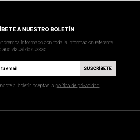
ÍBETE A NUESTRO BOLETÍN
ndremos informado con toda la información referente
al mundo audivisual de euskadi
SUSCRÍBETE
ndote al boletín aceptas la
política de privacidad